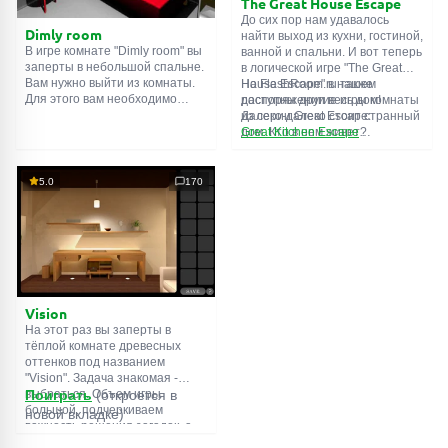
The Great House Escape
До сих пор нам удавалось
Dimly room
найти выход из кухни, гостиной,
В игре комнате "Dimly room" вы
ванной и спальни. И вот теперь
заперты в небольшой спальне.
в логической игре "The Great
Вам нужно выйти из комнаты.
House Escape" в нашем
На FlashRoom.ru также
Для этого вам необходимо
распоряжении весь дом!
доступны другие игры комнаты
проявить смекалку и решить
Далеко-далеко стоит странный
из серии Great Escape:
многочисленные головомки.
дом. Кто в нем живет?
Great Kitchen Escape
Возможно секретный агент или
The Great Bathroom Escape
супергерой... Вы решаете
Great Livingroom Escape
пойти узнать это. Но кто же
The Great Bedroom Escape
5.0
170
знал, что дом населен
The Great Attic Escape
призраками, которые закрыли
The Great Basement Escape
за вами дверь...
Vision
На этот раз вы заперты в
тёплой комнате древесных
оттенков под названием
"Vision". Задача знакомая -
выбраться. Объем игры
Поиграть
(откроется в
большой, подчеркиваем
новой вкладке)
важность решения загадок, а
не усердного поиска