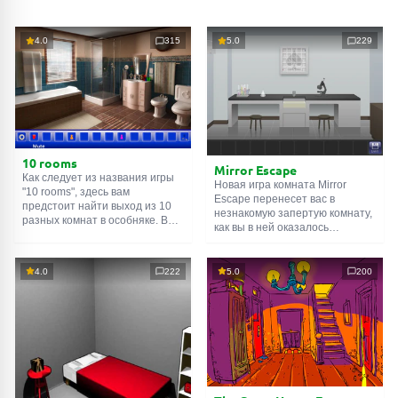
4.0
315
5.0
229
10 rooms
Mirror Escape
Как следует из названия игры
Новая игра комната Mirror
"10 rooms", здесь вам
Escape перенесет вас в
предстоит найти выход из 10
незнакомую запертую комнату,
разных комнат в особняке. В
как вы в ней оказалось
каждой такой
онлайн комнате
неизвестно. С помощью
есть подсказки. Используйте
смекалки попробуйте решить
их, чтобы выйти. Выход из
все, приготовленные авторами
4.0
222
5.0
200
одной комнаты является
для вас, головоломки и найти
входом в другую. И так до
выход на свободу.
десятой. Попробуйте пройти
Внимательно осмотрите
их все!
помещение, возможно вы
сможете найти какие-нибудь
подсказки. Желаем удачи!