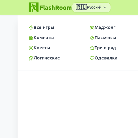
FlashRoom
🇷🇺
Русский
Все игры
Маджонг
Комнаты
Пасьянсы
Квесты
Три в ряд
Логические
Одевалки