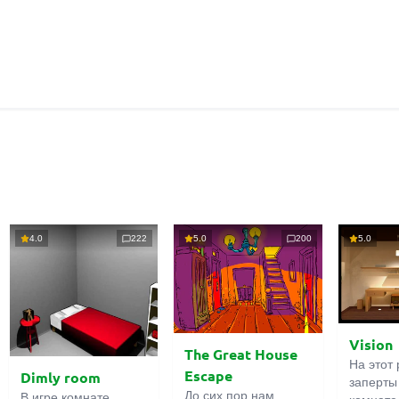
4.0
222
5.0
200
5.0
Vision
The Great House
На этот 
Escape
Dimly room
заперты
До сих пор нам
В игре комнате