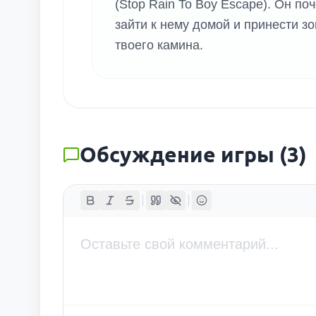
(Stop Rain To Boy Escape). Он по
зайти к нему домой и принести зо
твоего камина.
Обсуждение игры
(
3
)