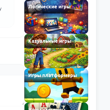
Логические игры
у
Казуальные игры
Игры платформеры
Игры пасьянсы