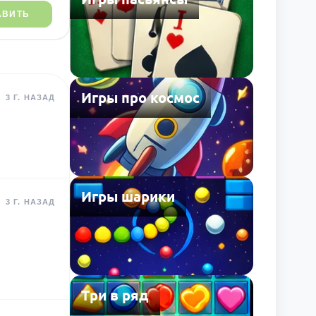
АВИТЬ
Игры про космос
3 Г. НАЗАД
Игры шарики
3 Г. НАЗАД
Три в ряд