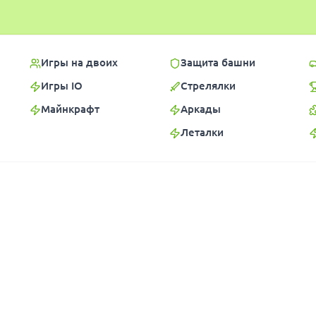
Игры на двоих
Защита башни
Игры IO
Стрелялки
Майнкрафт
Аркады
Леталки