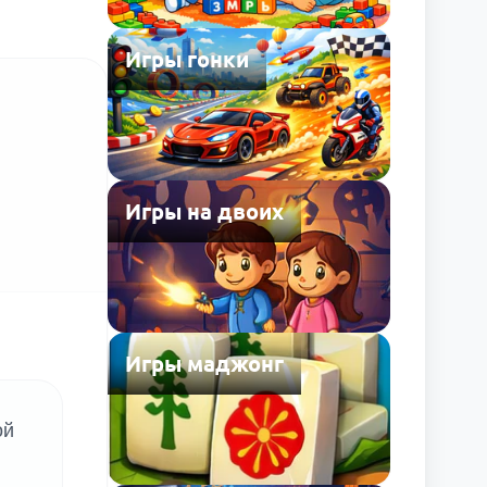
Игры гонки
Игры на двоих
Игры маджонг
ой