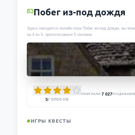
Побег из-под дождя
Здесь находится онлайн игра Побег из-под дождя, вы мож
на 4 из 5, проголосовали
5
человек
.
7 027
ПОИГРАЛИ:
РАЗ
ДОБАВЛ
5
ГОЛОСОВ
#
ИГРЫ КВЕСТЫ