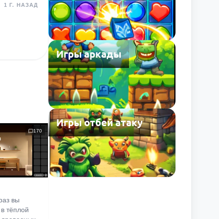
1 Г. НАЗАД
Игры аркады
Игры отбей атаку
170
раз вы
 в тёплой