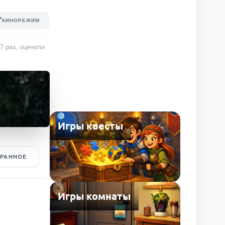
КИНОРЕЖИМ
27
раз
, оценили
Игры квесты
БРАННОЕ
Игры комнаты