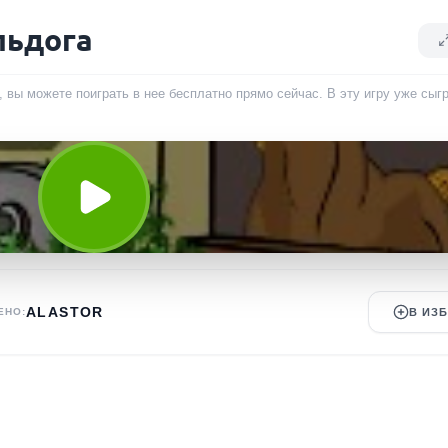
льдога
, вы можете поиграть в нее бесплатно прямо сейчас. В эту игру уже сы
ALASTOR
ЕНО:
В ИЗ