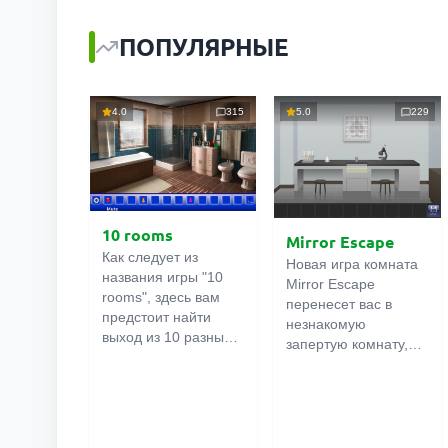
ПОПУЛЯРНЫЕ
4.0
315
5.0
229
10 rooms
Mirror Escape
Как следует из
Новая игра комната
названия игры "10
Mirror Escape
rooms", здесь вам
перенесет вас в
предстоит найти
незнакомую
выход из 10 разных
запертую комнату,
комнат в особняке. В
как вы в ней
каждой такой
онлайн
оказалось
комнате
есть
неизвестно. С
подсказки.
помощью смекалки
Используйте их,
попробуйте решить