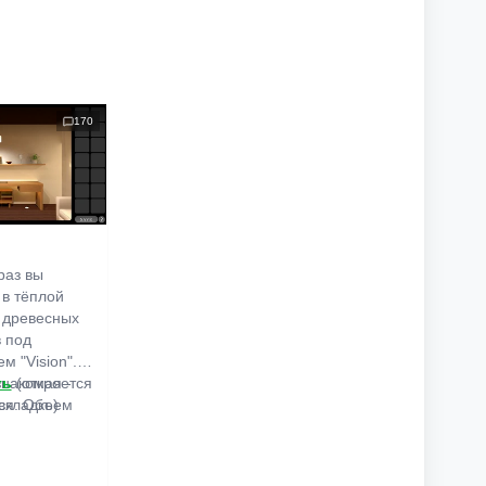
170
раз вы
 в тёплой
 древесных
в под
м "Vision".
знакомая -
ть
(откроется
ся. Объем
вкладке)
льшой,
иваем
ь решения