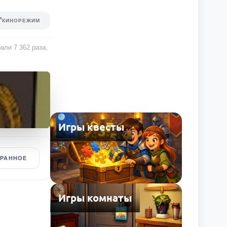
КИНОРЕЖИМ
грали
7 362
раза
,
Игры квесты
БРАННОЕ
Игры комнаты