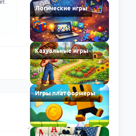
ет.
Логические игры
Казуальные игры
Игры платформеры
Игры пасьянсы