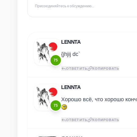
Присоединяйтесь к обсуждению...
LENNTA
{jhjij dc`
75
ОТВЕТИТЬ
КОПИРОВАТЬ
LENNTA
Хорошо всё, что хорошо конча
75
ОТВЕТИТЬ
КОПИРОВАТЬ