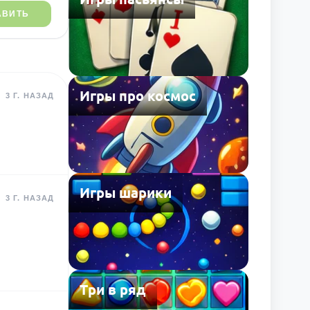
АВИТЬ
Игры про космос
3 Г. НАЗАД
Игры шарики
3 Г. НАЗАД
Три в ряд