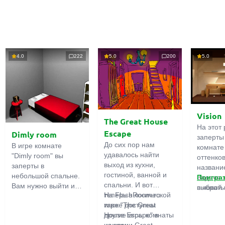
4.0
222
5.0
200
5.0
Vision
The Great House
На этот 
Escape
Dimly room
заперты
До сих пор нам
В игре комнате
комнате
удавалось найти
"Dimly room" вы
оттенко
выход из кухни,
заперты в
название
гостиной, ванной и
небольшой спальне.
Задача 
Поигра
спальни. И вот
Вам нужно выйти из
выбрать
в новой 
теперь в логической
На FlashRoom.ru
комнаты. Для этого
игры бо
игре "The Great
также доступны
вам необходимо
подчерк
House Escape" в
другие игры комнаты
проявить смекалку и
важност
нашем
из серии Great