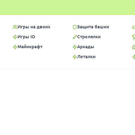
Игры на двоих
Защита башни
Игры IO
Стрелялки
Майнкрафт
Аркады
Леталки