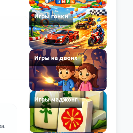
Игры гонки
Игры на двоих
Игры маджонг
ка.