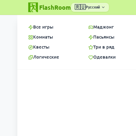
FlashRoom
🇷🇺
Русский
Все игры
Маджонг
Комнаты
Пасьянсы
Квесты
Три в ряд
Логические
Одевалки