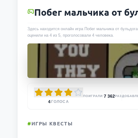
Побег мальчика от бу
Здесь находится онлайн игра Побег мальчика от бульдога
оценили на 4 из 5, проголосовали
4
человека
.
7 362
ПОИГРАЛИ:
РАЗ
ДОБАВЛ
4
ГОЛОСА
#
ИГРЫ КВЕСТЫ