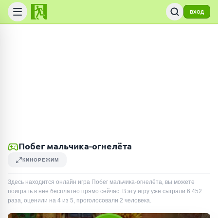
ВХОД
Побег мальчика-огнелёта
КИНОРЕЖИМ
Здесь находится онлайн игра Побег мальчика-огнелёта, вы можете
поиграть в нее бесплатно прямо сейчас. В эту игру уже сыграли
6 452
раза
, оценили на 4 из 5, проголосовали
2
человека
.