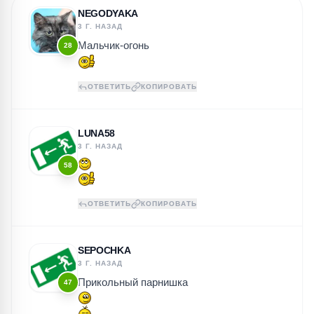
NEGODYAKA
3 Г. НАЗАД
Мальчик-огонь
28
ОТВЕТИТЬ
КОПИРОВАТЬ
LUNA58
3 Г. НАЗАД
58
ОТВЕТИТЬ
КОПИРОВАТЬ
SEPOCHKA
3 Г. НАЗАД
Прикольный парнишка
47