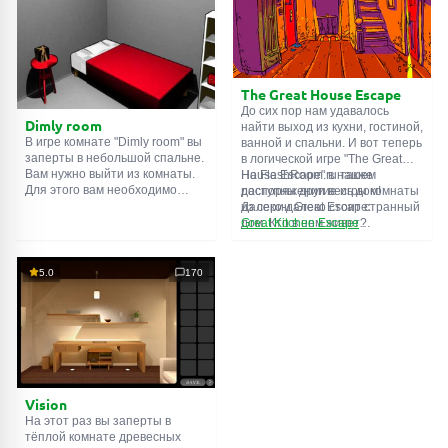
их все!
помещение, возможно вы
сможете найти какие-нибудь
подсказки. Желаем удачи!
The Great House Escape
До сих пор нам удавалось
Dimly room
найти выход из кухни, гостиной,
В игре комнате "Dimly room" вы
ванной и спальни. И вот теперь
заперты в небольшой спальне.
в логической игре "The Great
Вам нужно выйти из комнаты.
House Escape" в нашем
На FlashRoom.ru также
Для этого вам необходимо
распоряжении весь дом!
доступны другие игры комнаты
проявить смекалку и решить
Далеко-далеко стоит странный
из серии Great Escape:
многочисленные головомки.
дом. Кто в нем живет?
Great Kitchen Escape
Возможно секретный агент или
The Great Bathroom Escape
супергерой... Вы решаете
Great Livingroom Escape
пойти узнать это. Но кто же
The Great Bedroom Escape
5.0
170
знал, что дом населен
The Great Attic Escape
призраками, которые закрыли
The Great Basement Escape
за вами дверь...
Vision
На этот раз вы заперты в
тёплой комнате древесных