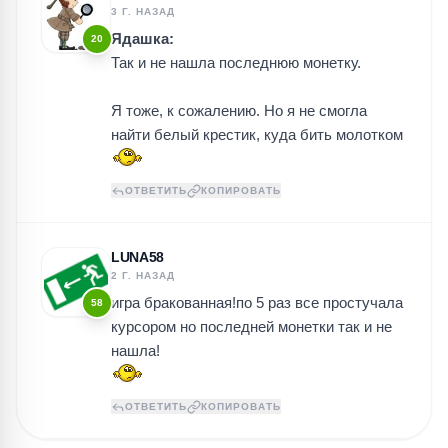
3 Г. НАЗАД
Ядашка:
20
Так и не нашла последнюю монетку.
Я тоже, к сожалению. Но я не смогла
найти белый крестик, куда бить молотком
ОТВЕТИТЬ
КОПИРОВАТЬ
LUNA58
2 Г. НАЗАД
игра бракованная!по 5 раз все простучала
58
курсором но последней монетки так и не
нашла!
ОТВЕТИТЬ
КОПИРОВАТЬ