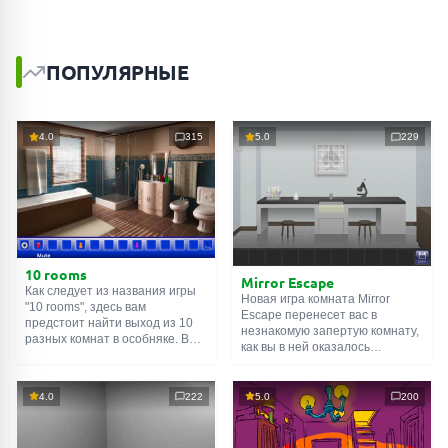
ПОПУЛЯРНЫЕ
4.0
315
5.0
229
10 rooms
Mirror Escape
Как следует из названия игры
Новая игра комната Mirror
"10 rooms", здесь вам
Escape перенесет вас в
предстоит найти выход из 10
незнакомую запертую комнату,
разных комнат в особняке. В
как вы в ней оказалось
каждой такой
онлайн комнате
неизвестно. С помощью
есть подсказки. Используйте
смекалки попробуйте решить
их, чтобы выйти. Выход из
все, приготовленные авторами
4.0
222
5.0
200
одной комнаты является
для вас, головоломки и найти
входом в другую. И так до
выход на свободу.
десятой. Попробуйте пройти
Внимательно осмотрите