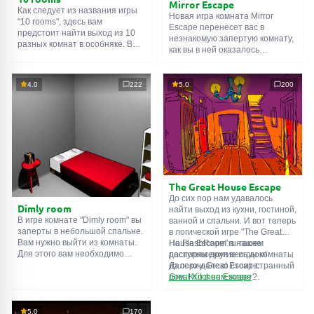
Mirror Escape
Как следует из названия игры
Новая игра комната Mirror
"10 rooms", здесь вам
Escape перенесет вас в
предстоит найти выход из 10
незнакомую запертую комнату,
разных комнат в особняке. В
как вы в ней оказалось
каждой такой
онлайн комнате
неизвестно. С помощью
есть подсказки. Используйте
смекалки попробуйте решить
их, чтобы выйти. Выход из
все, приготовленные авторами
4.0
222
5.0
200
одной комнаты является
для вас, головоломки и найти
входом в другую. И так до
выход на свободу.
десятой. Попробуйте пройти
Внимательно осмотрите
их все!
помещение, возможно вы
сможете найти какие-нибудь
подсказки. Желаем удачи!
The Great House Escape
До сих пор нам удавалось
Dimly room
найти выход из кухни, гостиной,
В игре комнате "Dimly room" вы
ванной и спальни. И вот теперь
заперты в небольшой спальне.
в логической игре "The Great
Вам нужно выйти из комнаты.
House Escape" в нашем
На FlashRoom.ru также
Для этого вам необходимо
распоряжении весь дом!
доступны другие игры комнаты
проявить смекалку и решить
Далеко-далеко стоит странный
из серии Great Escape:
многочисленные головомки.
дом. Кто в нем живет?
Great Kitchen Escape
Возможно секретный агент или
The Great Bathroom Escape
супергерой... Вы решаете
Great Livingroom Escape
пойти узнать это. Но кто же
The Great Bedroom Escape
5.0
170