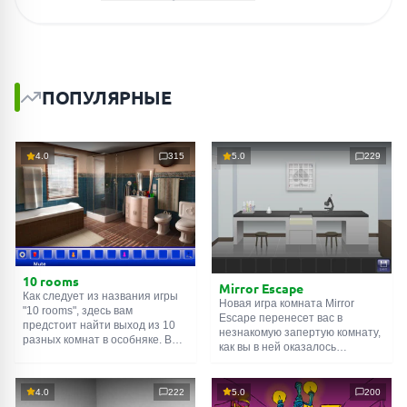
ПОПУЛЯРНЫЕ
4.0
315
5.0
229
10 rooms
Mirror Escape
Как следует из названия игры
Новая игра комната Mirror
"10 rooms", здесь вам
Escape перенесет вас в
предстоит найти выход из 10
незнакомую запертую комнату,
разных комнат в особняке. В
как вы в ней оказалось
каждой такой
онлайн комнате
неизвестно. С помощью
есть подсказки. Используйте
смекалки попробуйте решить
их, чтобы выйти. Выход из
все, приготовленные авторами
4.0
222
5.0
200
одной комнаты является
для вас, головоломки и найти