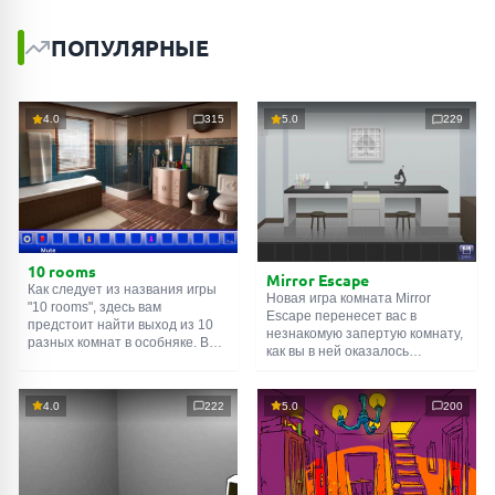
ПОПУЛЯРНЫЕ
4.0
315
5.0
229
10 rooms
Mirror Escape
Как следует из названия игры
Новая игра комната Mirror
"10 rooms", здесь вам
Escape перенесет вас в
предстоит найти выход из 10
незнакомую запертую комнату,
разных комнат в особняке. В
как вы в ней оказалось
каждой такой
онлайн комнате
неизвестно. С помощью
есть подсказки. Используйте
смекалки попробуйте решить
их, чтобы выйти. Выход из
все, приготовленные авторами
4.0
222
5.0
200
одной комнаты является
для вас, головоломки и найти
входом в другую. И так до
выход на свободу.
десятой. Попробуйте пройти
Внимательно осмотрите
их все!
помещение, возможно вы
сможете найти какие-нибудь