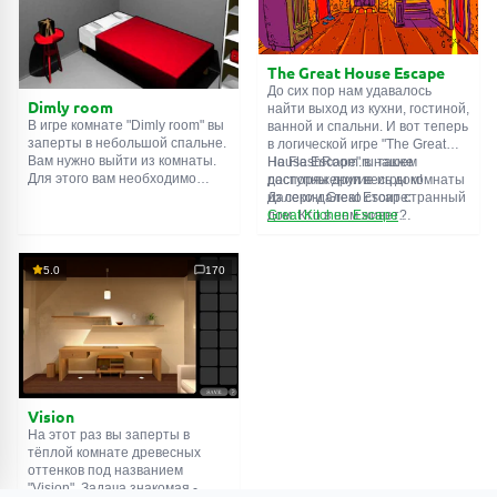
подсказки. Желаем удачи!
The Great House Escape
До сих пор нам удавалось
Dimly room
найти выход из кухни, гостиной,
В игре комнате "Dimly room" вы
ванной и спальни. И вот теперь
заперты в небольшой спальне.
в логической игре "The Great
Вам нужно выйти из комнаты.
House Escape" в нашем
На FlashRoom.ru также
Для этого вам необходимо
распоряжении весь дом!
доступны другие игры комнаты
проявить смекалку и решить
Далеко-далеко стоит странный
из серии Great Escape:
многочисленные головомки.
дом. Кто в нем живет?
Great Kitchen Escape
Возможно секретный агент или
The Great Bathroom Escape
супергерой... Вы решаете
Great Livingroom Escape
пойти узнать это. Но кто же
The Great Bedroom Escape
5.0
170
знал, что дом населен
The Great Attic Escape
призраками, которые закрыли
The Great Basement Escape
за вами дверь...
Vision
На этот раз вы заперты в
тёплой комнате древесных
оттенков под названием
"Vision". Задача знакомая -