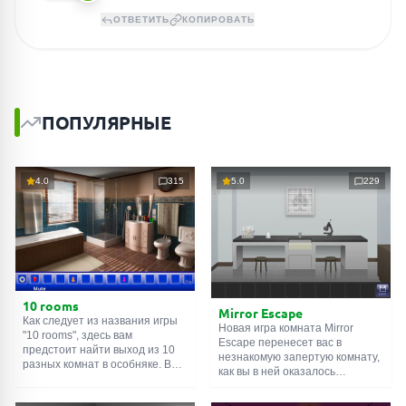
ОТВЕТИТЬ
КОПИРОВАТЬ
ПОПУЛЯРНЫЕ
4.0
315
5.0
229
10 rooms
Mirror Escape
Как следует из названия игры
Новая игра комната Mirror
"10 rooms", здесь вам
Escape перенесет вас в
предстоит найти выход из 10
незнакомую запертую комнату,
разных комнат в особняке. В
как вы в ней оказалось
каждой такой
онлайн комнате
неизвестно. С помощью
есть подсказки. Используйте
смекалки попробуйте решить