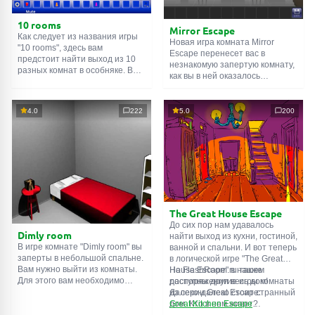
10 rooms
Mirror Escape
Как следует из названия игры
Новая игра комната Mirror
"10 rooms", здесь вам
Escape перенесет вас в
предстоит найти выход из 10
незнакомую запертую комнату,
разных комнат в особняке. В
как вы в ней оказалось
каждой такой
онлайн комнате
неизвестно. С помощью
есть подсказки. Используйте
смекалки попробуйте решить
их, чтобы выйти. Выход из
все, приготовленные авторами
4.0
222
5.0
200
одной комнаты является
для вас, головоломки и найти
входом в другую. И так до
выход на свободу.
десятой. Попробуйте пройти
Внимательно осмотрите
их все!
помещение, возможно вы
сможете найти какие-нибудь
подсказки. Желаем удачи!
The Great House Escape
До сих пор нам удавалось
Dimly room
найти выход из кухни, гостиной,
В игре комнате "Dimly room" вы
ванной и спальни. И вот теперь
заперты в небольшой спальне.
в логической игре "The Great
Вам нужно выйти из комнаты.
House Escape" в нашем
На FlashRoom.ru также
Для этого вам необходимо
распоряжении весь дом!
доступны другие игры комнаты
проявить смекалку и решить
Далеко-далеко стоит странный
из серии Great Escape:
многочисленные головомки.
дом. Кто в нем живет?
Great Kitchen Escape
Возможно секретный агент или
The Great Bathroom Escape