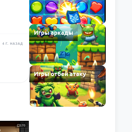
Игры аркады
4 Г. НАЗАД
Игры отбей атаку
170