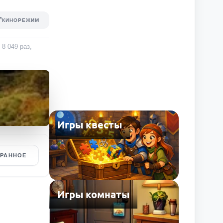
КИНОРЕЖИМ
и
8 049
раз
,
Игры квесты
БРАННОЕ
Игры комнаты