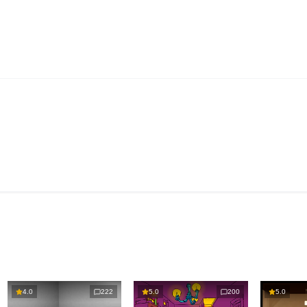
4.0
222
5.0
200
5.0