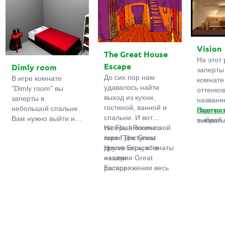
Vision
The Great House
На этот 
Escape
Dimly room
заперты
До сих пор нам
В игре комнате
комнате
удавалось найти
"Dimly room" вы
оттенко
выход из кухни,
заперты в
название
гостиной, ванной и
небольшой спальне.
Задача 
Поигра
спальни. И вот
Вам нужно выйти из
выбрать
в новой 
теперь в логической
На FlashRoom.ru
комнаты. Для этого
игры бо
игре "The Great
также доступны
вам необходимо
подчерк
House Escape" в
другие игры комнаты
проявить смекалку и
важност
нашем
из серии Great
решить
загадок,
распоряжении весь
Escape:
многочисленные
усердно
дом! Далеко-далеко
Great Kitchen Escape
головомки.
предмет
стоит странный дом.
The Great Bathroom
функция
Кто в нем живет?
Escape
может б
Возможно секретный
Great Livingroom
полезно
агент или
Escape