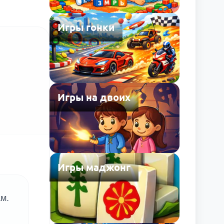
Игры гонки
Игры на двоих
Игры маджонг
м.