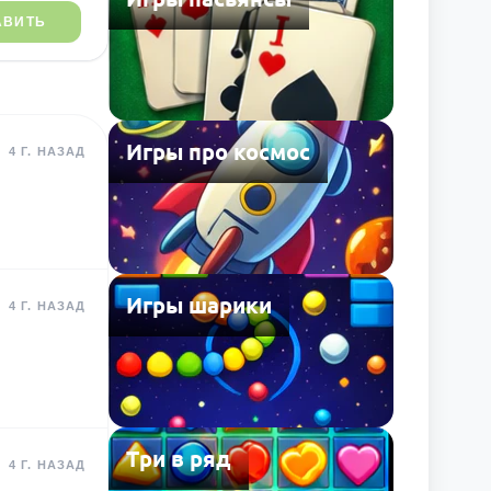
АВИТЬ
Игры про космос
4 Г. НАЗАД
Игры шарики
4 Г. НАЗАД
Три в ряд
4 Г. НАЗАД