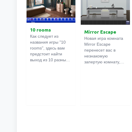
10 rooms
Mirror Escape
Как следует из
Новая игра комната
названия игры "10
Mirror Escape
rooms", здесь вам
перенесет вас в
предстоит найти
незнакомую
выход из 10 разных
запертую комнату,
комнат в особняке. В
как вы в ней
каждой такой
онлайн
оказалось
комнате
есть
неизвестно. С
подсказки.
помощью смекалки
Используйте их,
попробуйте решить
чтобы выйти. Выход
все, приготовленные
из одной комнаты
авторами для вас,
является входом в
головоломки и найти
другую. И так до
выход на свободу.
десятой. Попробуйте
Внимательно
пройти их все!
осмотрите