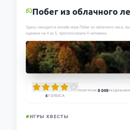
Побег из облачного л
Здесь находится онлайн игра Побег из облачного леса, в
оценили на 4 из 5, проголосовали
4
человека
.
8 049
ПОИГРАЛИ:
РАЗ
ДОБАВЛ
4
ГОЛОСА
#
ИГРЫ КВЕСТЫ