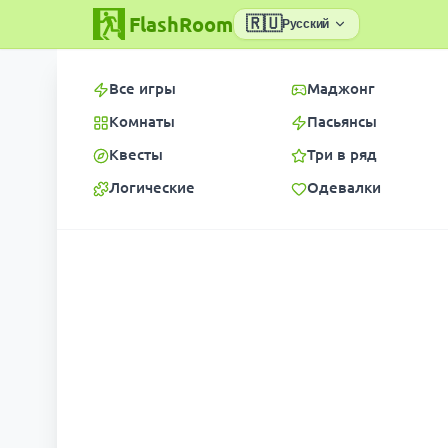
FlashRoom
🇷🇺
Русский
Все игры
Маджонг
Комнаты
Пасьянсы
Квесты
Три в ряд
Логические
Одевалки