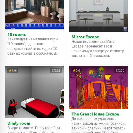
10 rooms
Mirror Escape
Как следует из названия игры
Новая игра комната Mirror
"10 rooms", здесь вам
Escape перенесет вас в
предстоит найти выход из 10
незнакомую запертую комнату,
разных комнат в особняке. В
как вы в ней оказалось
каждой такой
онлайн комнате
неизвестно. С помощью
есть подсказки. Используйте
смекалки попробуйте решить
их, чтобы выйти. Выход из
все, приготовленные авторами
4.0
222
5.0
200
одной комнаты является
для вас, головоломки и найти
входом в другую. И так до
выход на свободу.
десятой. Попробуйте пройти
Внимательно осмотрите
их все!
помещение, возможно вы
сможете найти какие-нибудь
подсказки. Желаем удачи!
The Great House Escape
До сих пор нам удавалось
Dimly room
найти выход из кухни, гостиной,
В игре комнате "Dimly room" вы
ванной и спальни. И вот теперь
заперты в небольшой спальне.
в логической игре "The Great