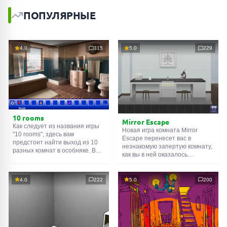
ПОПУЛЯРНЫЕ
4.0
315
5.0
229
10 rooms
Mirror Escape
Как следует из названия игры
Новая игра комната Mirror
"10 rooms", здесь вам
Escape перенесет вас в
предстоит найти выход из 10
незнакомую запертую комнату,
разных комнат в особняке. В
как вы в ней оказалось
каждой такой
онлайн комнате
неизвестно. С помощью
есть подсказки. Используйте
смекалки попробуйте решить
их, чтобы выйти. Выход из
все, приготовленные авторами
4.0
222
5.0
200
одной комнаты является
для вас, головоломки и найти
входом в другую. И так до
выход на свободу.
десятой. Попробуйте пройти
Внимательно осмотрите
их все!
помещение, возможно вы
сможете найти какие-нибудь