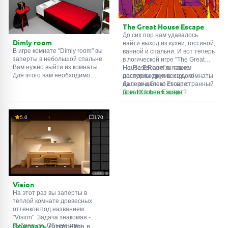
подсказки. Желаем удачи!
The Great House Escape
До сих пор нам удавалось
Dimly room
найти выход из кухни, гостиной,
В игре комнате "Dimly room" вы
ванной и спальни. И вот теперь
заперты в небольшой спальне.
в логической игре "The Great
Вам нужно выйти из комнаты.
House Escape" в нашем
На FlashRoom.ru также
Для этого вам необходимо
распоряжении весь дом!
доступны другие игры комнаты
проявить смекалку и решить
Далеко-далеко стоит странный
из серии Great Escape:
многочисленные головомки.
дом. Кто в нем живет?
Great Kitchen Escape
Возможно секретный агент или
The Great Bathroom Escape
супергерой... Вы решаете
Great Livingroom Escape
пойти узнать это. Но кто же
The Great Bedroom Escape
5.0
170
знал, что дом населен
The Great Attic Escape
призраками, которые закрыли
The Great Basement Escape
за вами дверь...
Vision
На этот раз вы заперты в
тёплой комнате древесных
оттенков под названием
"Vision". Задача знакомая -
выбраться. Объем игры
Поиграть
(откроется в