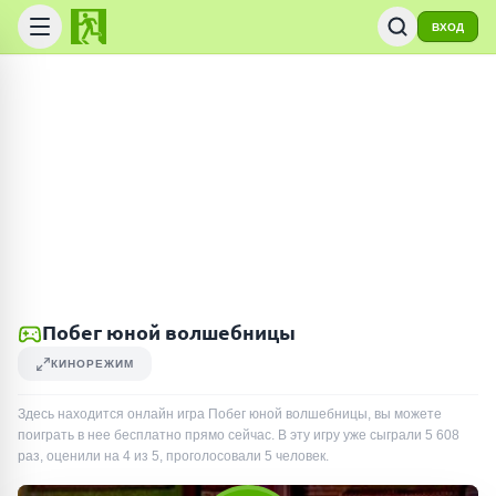
ВХОД
Побег юной волшебницы
КИНОРЕЖИМ
Здесь находится онлайн игра Побег юной волшебницы, вы можете
поиграть в нее бесплатно прямо сейчас. В эту игру уже сыграли
5 608
раз
, оценили на 4 из 5, проголосовали
5
человек
.