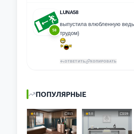
LUNA58
выпустила влюбленную ведьм
58
трудом)
ОТВЕТИТЬ
КОПИРОВАТЬ
ПОПУЛЯРНЫЕ
4.0
315
5.0
229