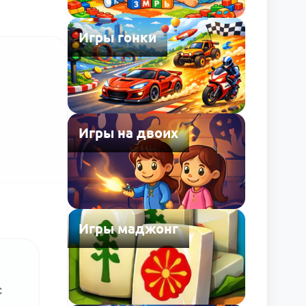
Игры гонки
Игры на двоих
Игры маджонг
с