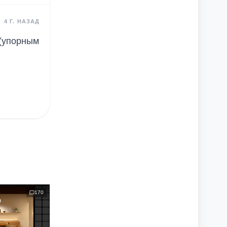
4 Г. НАЗАД
а(упорным
170