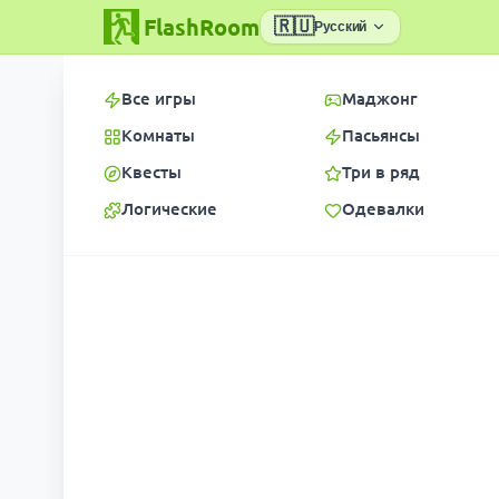
FlashRoom
🇷🇺
Русский
Все игры
Маджонг
Комнаты
Пасьянсы
Квесты
Три в ряд
Логические
Одевалки