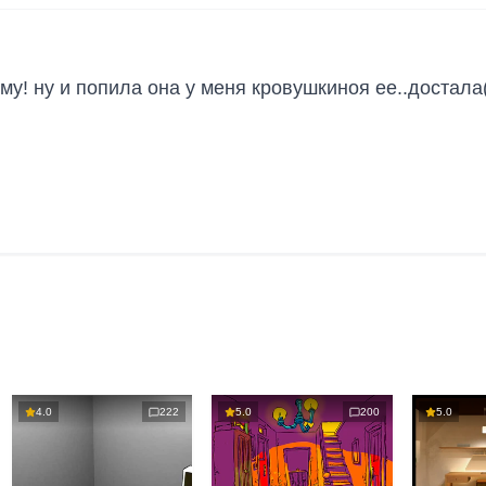
у! ну и попила она у меня кровушкиноя ее..достал
4.0
222
5.0
200
5.0