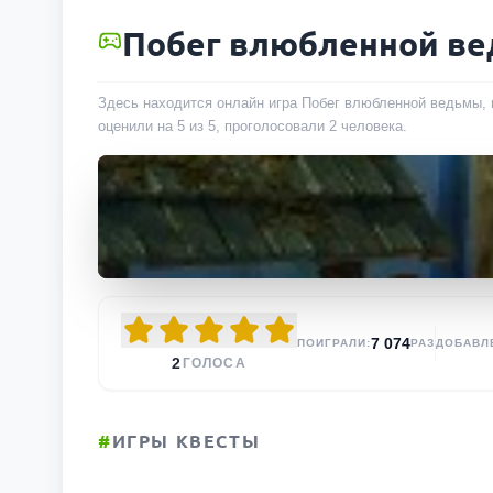
Побег влюбленной в
Здесь находится онлайн игра Побег влюбленной ведьмы, 
оценили на 5 из 5, проголосовали
2
человека
.
7 074
ПОИГРАЛИ:
РАЗ
ДОБАВЛ
2
ГОЛОСА
#
ИГРЫ КВЕСТЫ