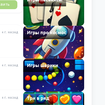
АВИТЬ
Игры про космос
4 Г. НАЗАД
Игры шарики
4 Г. НАЗАД
Три в ряд
4 Г. НАЗАД