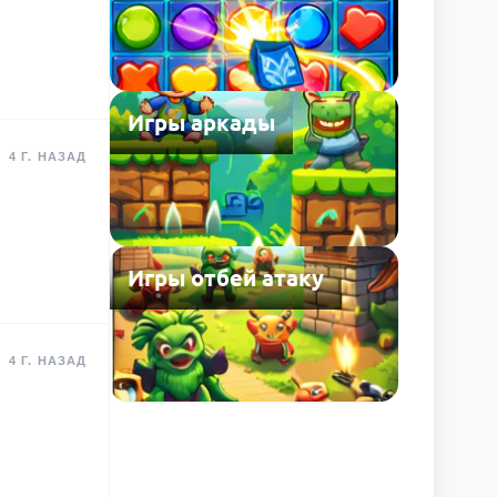
Игры аркады
4 Г. НАЗАД
Игры отбей атаку
4 Г. НАЗАД