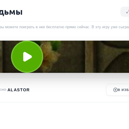
едьмы
вы можете поиграть в нее бесплатно прямо сейчас. В эту игру уже сыгр
ALASTOR
ЕНО:
В ИЗ