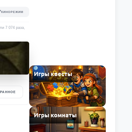
КИНОРЕЖИМ
али
7 074
раза
,
Игры квесты
БРАННОЕ
Игры комнаты