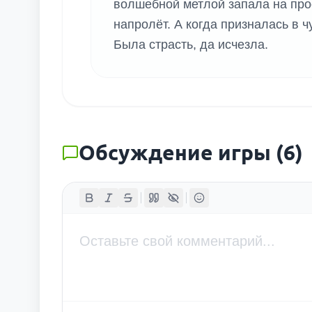
волшебной метлой запала на прос
напролёт. А когда призналась в 
Была страсть, да исчезла.
Обсуждение игры
(
6
)