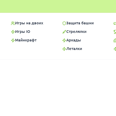
Игры на двоих
Защита башни
Игры IO
Стрелялки
Майнкрафт
Аркады
Леталки