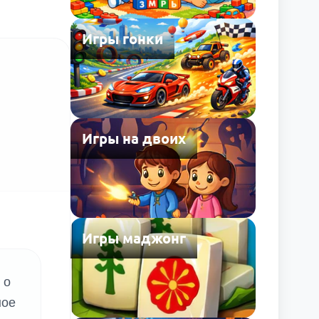
Игры гонки
Игры на двоих
Игры маджонг
 о
ное