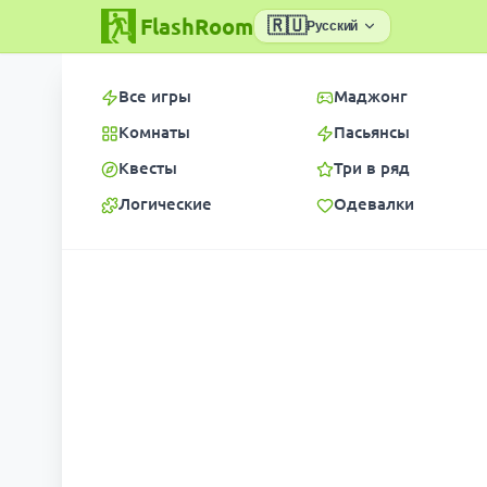
FlashRoom
🇷🇺
Русский
Все игры
Маджонг
Комнаты
Пасьянсы
Квесты
Три в ряд
Логические
Одевалки