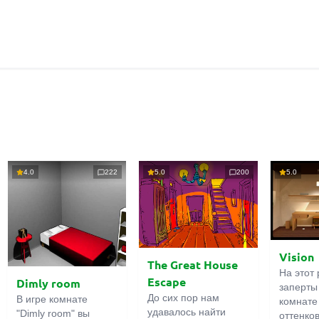
4.0
222
5.0
200
5.0
Vision
The Great House
На этот 
Escape
Dimly room
заперты
До сих пор нам
В игре комнате
комнате
удавалось найти
"Dimly room" вы
оттенко