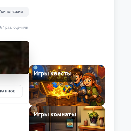
КИНОРЕЖИМ
167
раз
, оценили
Игры квесты
БРАННОЕ
Игры комнаты