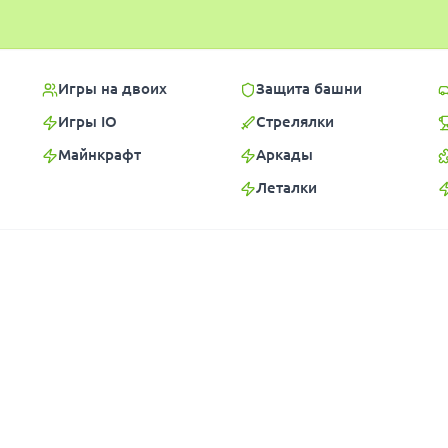
Игры на двоих
Защита башни
Игры IO
Стрелялки
Майнкрафт
Аркады
Леталки