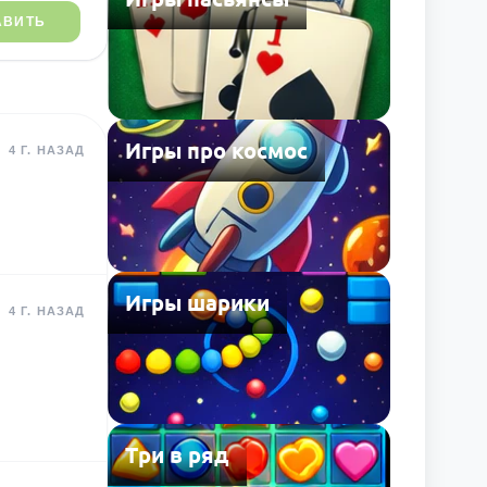
АВИТЬ
Игры про космос
4 Г. НАЗАД
Игры шарики
4 Г. НАЗАД
Три в ряд