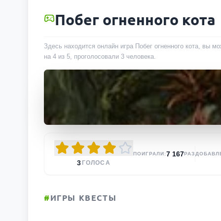
Побег огненного кота
Здесь находится онлайн игра Побег огненного кота, вы мо
на 4 из 5, проголосовали
3
человека
.
7 167
ПОИГРАЛИ:
РАЗ
ДОБАВЛ
3
ГОЛОСА
#
ИГРЫ КВЕСТЫ