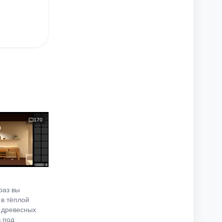
170
раз вы
 в тёплой
 древесных
в под