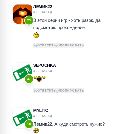
ЛЕМИК22
4 Г. НАЗАД
В этой серии игр - хоть разок, да
23
подсмотрю прохождение
ОТВЕТИТЬ
КОПИРОВАТЬ
SEPOCHKA
4 Г. НАЗАД
47
ОТВЕТИТЬ
КОПИРОВАТЬ
MYLTIС
4 Г. НАЗАД
Лемик22
, А куда смотреть нужно?
18