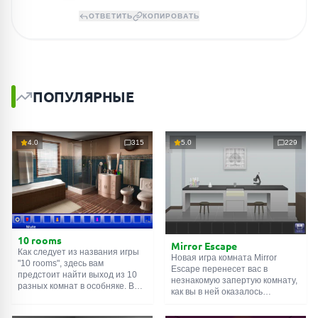
ОТВЕТИТЬ
КОПИРОВАТЬ
ПОПУЛЯРНЫЕ
4.0
315
5.0
229
10 rooms
Mirror Escape
Как следует из названия игры
Новая игра комната Mirror
"10 rooms", здесь вам
Escape перенесет вас в
предстоит найти выход из 10
незнакомую запертую комнату,
разных комнат в особняке. В
как вы в ней оказалось
каждой такой
онлайн комнате
неизвестно. С помощью
есть подсказки. Используйте
смекалки попробуйте решить