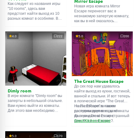
Mirror Escape
Как следует из названия игры
Новая игра комната Mirror
"10 rooms", здесь вам
Escape перенесет вас в
предстоит найти выход из 10
незнакомую запертую комнату,
разных комнат в особняке. В
как вы в ней оказалось
каждой такой
онлайн комнате
неизвестно. С помощью
есть подсказки. Используйте
смекалки попробуйте решить
их, чтобы выйти. Выход из
все, приготовленные авторами
4.0
222
5.0
200
одной комнаты является
для вас, головоломки и найти
входом в другую. И так до
выход на свободу.
десятой. Попробуйте пройти
Внимательно осмотрите
их все!
помещение, возможно вы
сможете найти какие-нибудь
подсказки. Желаем удачи!
The Great House Escape
До сих пор нам удавалось
Dimly room
найти выход из кухни, гостиной,
В игре комнате "Dimly room" вы
ванной и спальни. И вот теперь
заперты в небольшой спальне.
в логической игре "The Great
Вам нужно выйти из комнаты.
House Escape" в нашем
На FlashRoom.ru также
Для этого вам необходимо
распоряжении весь дом!
доступны другие игры комнаты
проявить смекалку и решить
Далеко-далеко стоит странный
из серии Great Escape:
многочисленные головомки.
дом. Кто в нем живет?
Great Kitchen Escape
Возможно секретный агент или
The Great Bathroom Escape
супергерой... Вы решаете
Great Livingroom Escape
пойти узнать это. Но кто же
The Great Bedroom Escape
5.0
170