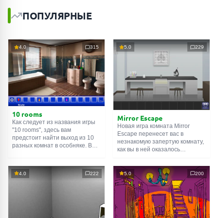
ПОПУЛЯРНЫЕ
4.0
315
5.0
229
10 rooms
Mirror Escape
Как следует из названия игры
Новая игра комната Mirror
"10 rooms", здесь вам
Escape перенесет вас в
предстоит найти выход из 10
незнакомую запертую комнату,
разных комнат в особняке. В
как вы в ней оказалось
каждой такой
онлайн комнате
неизвестно. С помощью
есть подсказки. Используйте
смекалки попробуйте решить
их, чтобы выйти. Выход из
все, приготовленные авторами
4.0
222
5.0
200
одной комнаты является
для вас, головоломки и найти
входом в другую. И так до
выход на свободу.
десятой. Попробуйте пройти
Внимательно осмотрите
их все!
помещение, возможно вы
сможете найти какие-нибудь