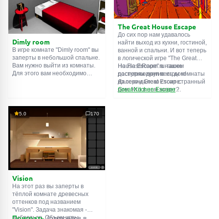
подсказки. Желаем удачи!
The Great House Escape
До сих пор нам удавалось
Dimly room
найти выход из кухни, гостиной,
В игре комнате "Dimly room" вы
ванной и спальни. И вот теперь
заперты в небольшой спальне.
в логической игре "The Great
Вам нужно выйти из комнаты.
House Escape" в нашем
На FlashRoom.ru также
Для этого вам необходимо
распоряжении весь дом!
доступны другие игры комнаты
проявить смекалку и решить
Далеко-далеко стоит странный
из серии Great Escape:
многочисленные головомки.
дом. Кто в нем живет?
Great Kitchen Escape
Возможно секретный агент или
The Great Bathroom Escape
супергерой... Вы решаете
Great Livingroom Escape
пойти узнать это. Но кто же
The Great Bedroom Escape
5.0
170
знал, что дом населен
The Great Attic Escape
призраками, которые закрыли
The Great Basement Escape
за вами дверь...
Vision
На этот раз вы заперты в
тёплой комнате древесных
оттенков под названием
"Vision". Задача знакомая -
выбраться. Объем игры
Поиграть
(откроется в