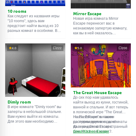
10 rooms
Mirror Escape
Как следует из названия игры
Новая игра комната Mirror
"10 rooms", здесь вам
Escape перенесет вас в
предстоит найти выход из 10
незнакомую запертую комнату,
разных комнат в особняке. В
как вы в ней оказалось
каждой такой
онлайн комнате
неизвестно. С помощью
есть подсказки. Используйте
смекалки попробуйте решить
их, чтобы выйти. Выход из
все, приготовленные авторами
4.0
222
5.0
200
одной комнаты является
для вас, головоломки и найти
входом в другую. И так до
выход на свободу.
десятой. Попробуйте пройти
Внимательно осмотрите
их все!
помещение, возможно вы
сможете найти какие-нибудь
подсказки. Желаем удачи!
The Great House Escape
До сих пор нам удавалось
Dimly room
найти выход из кухни, гостиной,
В игре комнате "Dimly room" вы
ванной и спальни. И вот теперь
заперты в небольшой спальне.
в логической игре "The Great
Вам нужно выйти из комнаты.
House Escape" в нашем
На FlashRoom.ru также
Для этого вам необходимо
распоряжении весь дом!
доступны другие игры комнаты
проявить смекалку и решить
Далеко-далеко стоит странный
из серии Great Escape:
многочисленные головомки.
дом. Кто в нем живет?
Great Kitchen Escape