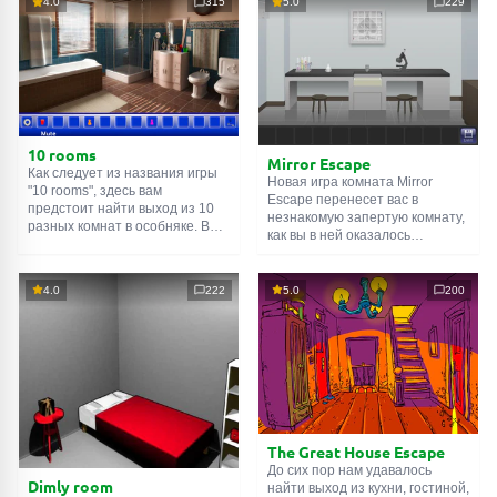
4.0
315
5.0
229
10 rooms
Mirror Escape
Как следует из названия игры
Новая игра комната Mirror
"10 rooms", здесь вам
Escape перенесет вас в
предстоит найти выход из 10
незнакомую запертую комнату,
разных комнат в особняке. В
как вы в ней оказалось
каждой такой
онлайн комнате
неизвестно. С помощью
есть подсказки. Используйте
смекалки попробуйте решить
их, чтобы выйти. Выход из
все, приготовленные авторами
4.0
222
5.0
200
одной комнаты является
для вас, головоломки и найти
входом в другую. И так до
выход на свободу.
десятой. Попробуйте пройти
Внимательно осмотрите
их все!
помещение, возможно вы
сможете найти какие-нибудь
подсказки. Желаем удачи!
The Great House Escape
До сих пор нам удавалось
Dimly room
найти выход из кухни, гостиной,