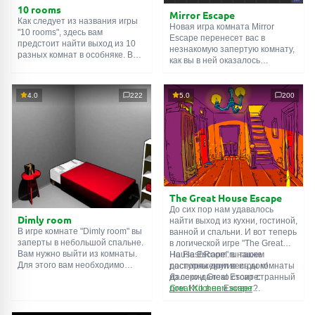
10 rooms
Mirror Escape
Как следует из названия игры
Новая игра комната Mirror
"10 rooms", здесь вам
Escape перенесет вас в
предстоит найти выход из 10
незнакомую запертую комнату,
разных комнат в особняке. В
как вы в ней оказалось
каждой такой
онлайн комнате
неизвестно. С помощью
есть подсказки. Используйте
смекалки попробуйте решить
их, чтобы выйти. Выход из
все, приготовленные авторами
4.0
222
5.0
200
одной комнаты является
для вас, головоломки и найти
входом в другую. И так до
выход на свободу.
десятой. Попробуйте пройти
Внимательно осмотрите
их все!
помещение, возможно вы
сможете найти какие-нибудь
подсказки. Желаем удачи!
The Great House Escape
До сих пор нам удавалось
Dimly room
найти выход из кухни, гостиной,
В игре комнате "Dimly room" вы
ванной и спальни. И вот теперь
заперты в небольшой спальне.
в логической игре "The Great
Вам нужно выйти из комнаты.
House Escape" в нашем
На FlashRoom.ru также
Для этого вам необходимо
распоряжении весь дом!
доступны другие игры комнаты
проявить смекалку и решить
Далеко-далеко стоит странный
из серии Great Escape:
многочисленные головомки.
дом. Кто в нем живет?
Great Kitchen Escape
Возможно секретный агент или
The Great Bathroom Escape
супергерой... Вы решаете
Great Livingroom Escape