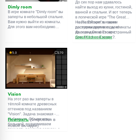
До сих пор нам удавалось
Dimly room
найти выход из кухни, гостиной,
В игре комнате "Dimly room" вы
ванной и спальни. И вот теперь
заперты в небольшой спальне.
в логической игре "The Great
Вам нужно выйти из комнаты.
House Escape" в нашем
На FlashRoom.ru также
Для этого вам необходимо
распоряжении весь дом!
доступны другие игры комнаты
проявить смекалку и решить
Далеко-далеко стоит странный
из серии Great Escape:
многочисленные головомки.
дом. Кто в нем живет?
Great Kitchen Escape
Возможно секретный агент или
The Great Bathroom Escape
супергерой... Вы решаете
Great Livingroom Escape
пойти узнать это. Но кто же
The Great Bedroom Escape
5.0
170
знал, что дом населен
The Great Attic Escape
призраками, которые закрыли
The Great Basement Escape
за вами дверь...
Vision
На этот раз вы заперты в
тёплой комнате древесных
оттенков под названием
"Vision". Задача знакомая -
выбраться. Объем игры
Поиграть
(откроется в
большой, подчеркиваем
новой вкладке)
важность решения загадок, а
не усердного поиска
предметов. Обычная функция