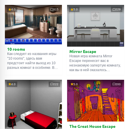
4.0
315
5.0
229
10 rooms
Mirror Escape
Как следует из названия игры
Новая игра комната Mirror
"10 rooms", здесь вам
Escape перенесет вас в
предстоит найти выход из 10
незнакомую запертую комнату,
разных комнат в особняке. В
как вы в ней оказалось
каждой такой
онлайн комнате
неизвестно. С помощью
есть подсказки. Используйте
смекалки попробуйте решить
их, чтобы выйти. Выход из
все, приготовленные авторами
4.0
222
5.0
200
одной комнаты является
для вас, головоломки и найти
входом в другую. И так до
выход на свободу.
десятой. Попробуйте пройти
Внимательно осмотрите
их все!
помещение, возможно вы
сможете найти какие-нибудь
подсказки. Желаем удачи!
The Great House Escape