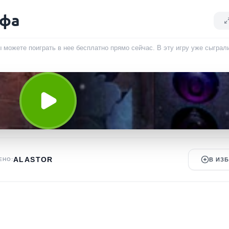
ьфа
 можете поиграть в нее бесплатно прямо сейчас. В эту игру уже сыгра
ALASTOR
ЕНО:
В ИЗ