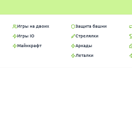
Игры на двоих
Защита башни
Игры IO
Стрелялки
Майнкрафт
Аркады
Леталки