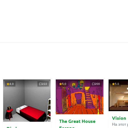
4.0
222
5.0
200
5.0
Vision
The Great House
На этот 
Escape