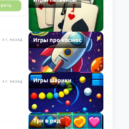
АВИТЬ
Игры про космос
4 Г. НАЗАД
Игры шарики
4 Г. НАЗАД
Три в ряд