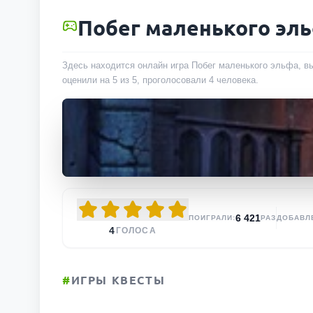
Побег маленького эл
Здесь находится онлайн игра Побег маленького эльфа, вы
оценили на 5 из 5, проголосовали
4
человека
.
6 421
ПОИГРАЛИ:
РАЗ
ДОБАВЛ
4
ГОЛОСА
#
ИГРЫ КВЕСТЫ