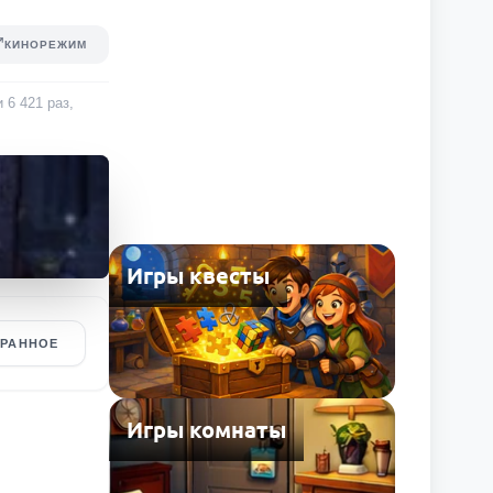
КИНОРЕЖИМ
ли
6 421
раз
,
Игры квесты
БРАННОЕ
Игры комнаты