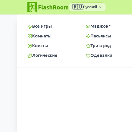
FlashRoom
🇷🇺
Русский
Все игры
Маджонг
Комнаты
Пасьянсы
Квесты
Три в ряд
Логические
Одевалки