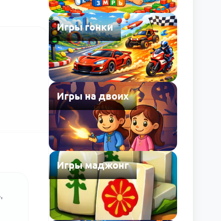
Игры гонки
Игры на двоих
Игры маджонг
,