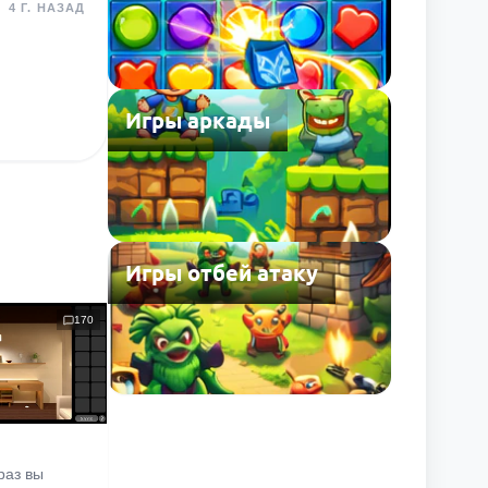
4 Г. НАЗАД
Игры аркады
Игры отбей атаку
170
раз вы