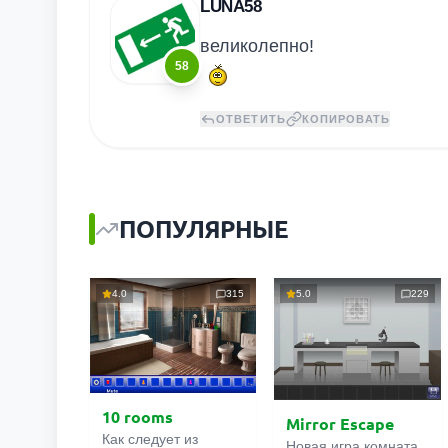
LUNA58
великолепно!
58
ОТВЕТИТЬ
КОПИРОВАТЬ
ПОПУЛЯРНЫЕ
4.0
315
5.0
229
10 rooms
Mirror Escape
Как следует из
Новая игра комната