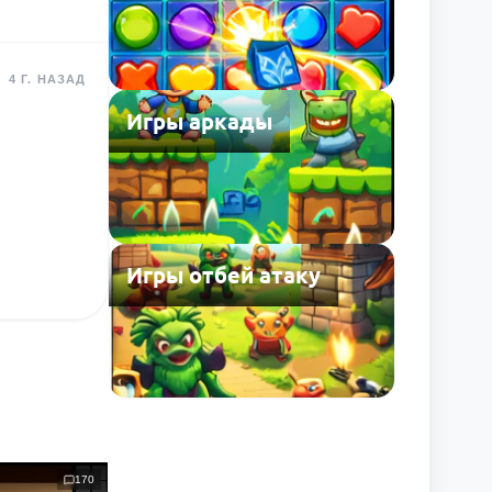
4 Г. НАЗАД
Игры аркады
Игры отбей атаку
170