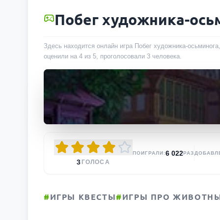
Побег художника-ось
Здесь находится онлайн игра Побег художника-осьминога,
оценили на 4 из 5, проголосовали
3
человека
.
6 022
ПОИГРАЛИ:
РАЗ
ДОБАВЛ
3
ГОЛОСА
#
ИГРЫ КВЕСТЫ
#
ИГРЫ ПРО ЖИВОТН