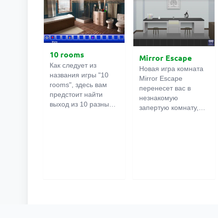
10 rooms
Mirror Escape
Как следует из
Новая игра комната
названия игры "10
Mirror Escape
rooms", здесь вам
перенесет вас в
предстоит найти
незнакомую
выход из 10 разных
запертую комнату,
комнат в особняке. В
как вы в ней
каждой такой
онлайн
оказалось
комнате
есть
неизвестно. С
подсказки.
помощью смекалки
Используйте их,
попробуйте решить
чтобы выйти. Выход
все, приготовленные
из одной комнаты
авторами для вас,
является входом в
головоломки и найти
другую. И так до
выход на свободу.
десятой. Попробуйте
Внимательно
пройти их все!
осмотрите