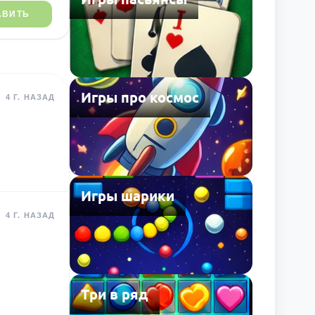
АВИТЬ
Игры про космос
4 Г. НАЗАД
Игры шарики
4 Г. НАЗАД
Три в ряд