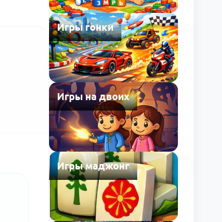
Игры гонки
Игры на двоих
Игры маджонг