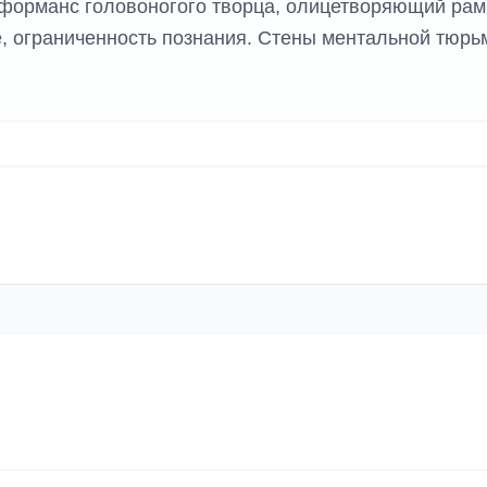
ерформанс головоногого творца, олицетворяющий рам
е, ограниченность познания. Стены ментальной тюр