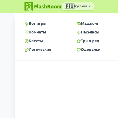
FlashRoom
🇷🇺
Русский
Все игры
Маджонг
Комнаты
Пасьянсы
Квесты
Три в ряд
Логические
Одевалки