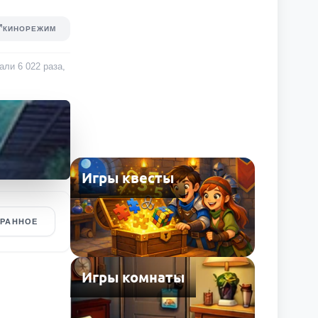
КИНОРЕЖИМ
рали
6 022
раза
,
Игры квесты
БРАННОЕ
Игры комнаты