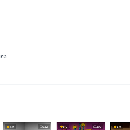
шла
4.0
222
5.0
200
5.0