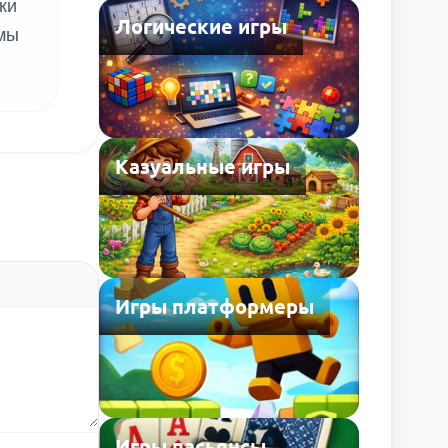
ки
Логические игры
ьмы
Казуальные игры
Игры платформеры
Игры пасьянсы