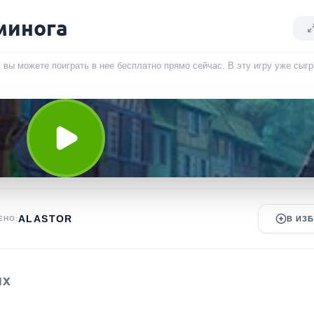
минога
 вы можете поиграть в нее бесплатно прямо сейчас. В эту игру уже сыг
ALASTOR
ЕНО:
В ИЗ
ЫХ