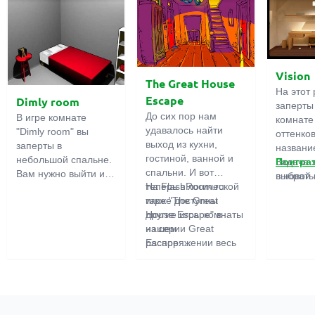
Vision
The Great House
На этот 
Escape
Dimly room
заперты
До сих пор нам
В игре комнате
комнате
удавалось найти
"Dimly room" вы
оттенко
выход из кухни,
заперты в
название
гостиной, ванной и
небольшой спальне.
Задача 
Поигра
спальни. И вот
Вам нужно выйти из
выбрать
в новой 
теперь в логической
На FlashRoom.ru
комнаты. Для этого
игры бо
игре "The Great
также доступны
вам необходимо
подчерк
House Escape" в
другие игры комнаты
проявить смекалку и
важност
нашем
из серии Great
решить
загадок,
распоряжении весь
Escape:
многочисленные
усердно
дом! Далеко-далеко
Great Kitchen Escape
головомки.
предмет
стоит странный дом.
The Great Bathroom
функция
Кто в нем живет?
Escape
может б
Возможно секретный
Great Livingroom
полезно
агент или
Escape