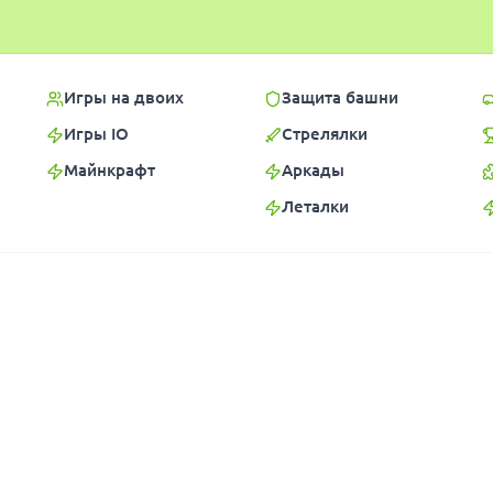
Игры на двоих
Защита башни
Игры IO
Стрелялки
Майнкрафт
Аркады
Леталки