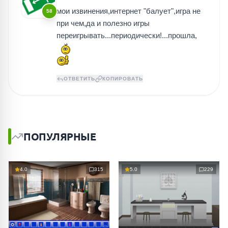
мои извинения,интернет "балует",игра не
58
при чем,да и полезно игры
переигрывать...периодически!...прошла,
ОТВЕТИТЬ
КОПИРОВАТЬ
ПОПУЛЯРНЫЕ
4.0
315
5.0
229