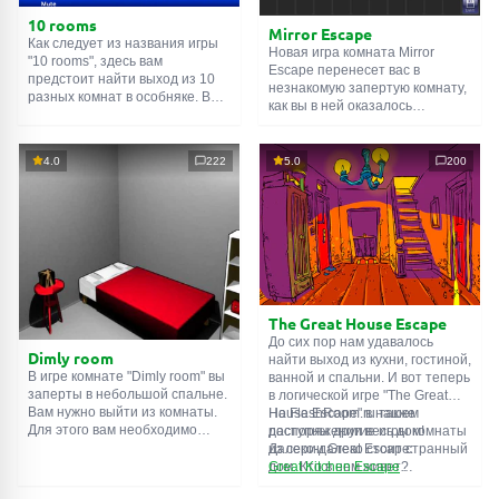
10 rooms
Mirror Escape
Как следует из названия игры
Новая игра комната Mirror
"10 rooms", здесь вам
Escape перенесет вас в
предстоит найти выход из 10
незнакомую запертую комнату,
разных комнат в особняке. В
как вы в ней оказалось
каждой такой
онлайн комнате
неизвестно. С помощью
есть подсказки. Используйте
смекалки попробуйте решить
их, чтобы выйти. Выход из
все, приготовленные авторами
4.0
222
5.0
200
одной комнаты является
для вас, головоломки и найти
входом в другую. И так до
выход на свободу.
десятой. Попробуйте пройти
Внимательно осмотрите
их все!
помещение, возможно вы
сможете найти какие-нибудь
подсказки. Желаем удачи!
The Great House Escape
До сих пор нам удавалось
Dimly room
найти выход из кухни, гостиной,
В игре комнате "Dimly room" вы
ванной и спальни. И вот теперь
заперты в небольшой спальне.
в логической игре "The Great
Вам нужно выйти из комнаты.
House Escape" в нашем
На FlashRoom.ru также
Для этого вам необходимо
распоряжении весь дом!
доступны другие игры комнаты
проявить смекалку и решить
Далеко-далеко стоит странный
из серии Great Escape:
многочисленные головомки.
дом. Кто в нем живет?
Great Kitchen Escape
Возможно секретный агент или
The Great Bathroom Escape