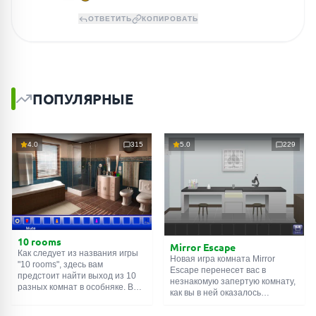
ОТВЕТИТЬ
КОПИРОВАТЬ
ПОПУЛЯРНЫЕ
4.0
315
5.0
229
10 rooms
Mirror Escape
Как следует из названия игры
Новая игра комната Mirror
"10 rooms", здесь вам
Escape перенесет вас в
предстоит найти выход из 10
незнакомую запертую комнату,
разных комнат в особняке. В
как вы в ней оказалось
каждой такой
онлайн комнате
неизвестно. С помощью
есть подсказки. Используйте
смекалки попробуйте решить