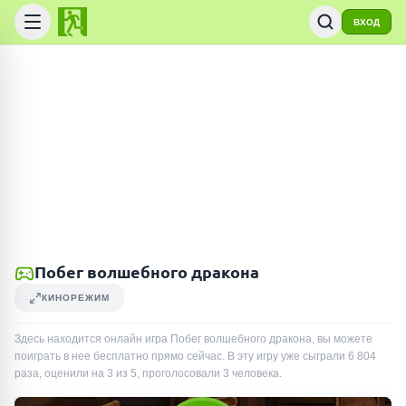
ВХОД
Побег волшебного дракона
КИНОРЕЖИМ
Здесь находится онлайн игра Побег волшебного дракона, вы можете
поиграть в нее бесплатно прямо сейчас. В эту игру уже сыграли
6 804
раза
, оценили на 3 из 5, проголосовали
3
человека
.