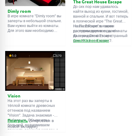
The Great House Escape
До сих пор нам удавалось
Dimly room
найти выход из кухни, гостиной,
В игре комнате "Dimly room" вы
ванной и спальни. И вот теперь
заперты в небольшой спальне.
в логической игре "The Great
Вам нужно выйти из комнаты.
House Escape" в нашем
На FlashRoom.ru также
Для этого вам необходимо
распоряжении весь дом!
доступны другие игры комнаты
проявить смекалку и решить
Далеко-далеко стоит странный
из серии Great Escape:
многочисленные головомки.
дом. Кто в нем живет?
Great Kitchen Escape
Возможно секретный агент или
The Great Bathroom Escape
супергерой... Вы решаете
Great Livingroom Escape
пойти узнать это. Но кто же
The Great Bedroom Escape
5.0
170
знал, что дом населен
The Great Attic Escape
призраками, которые закрыли
The Great Basement Escape
за вами дверь...
Vision
На этот раз вы заперты в
тёплой комнате древесных
оттенков под названием
"Vision". Задача знакомая -
выбраться. Объем игры
Поиграть
(откроется в
большой, подчеркиваем
новой вкладке)
важность решения загадок, а
не усердного поиска