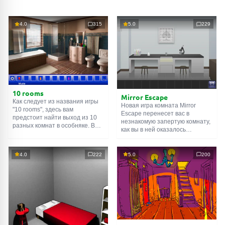
4.0
315
5.0
229
10 rooms
Mirror Escape
Как следует из названия игры
Новая игра комната Mirror
"10 rooms", здесь вам
Escape перенесет вас в
предстоит найти выход из 10
незнакомую запертую комнату,
разных комнат в особняке. В
как вы в ней оказалось
каждой такой
онлайн комнате
неизвестно. С помощью
есть подсказки. Используйте
смекалки попробуйте решить
их, чтобы выйти. Выход из
все, приготовленные авторами
4.0
222
5.0
200
одной комнаты является
для вас, головоломки и найти
входом в другую. И так до
выход на свободу.
десятой. Попробуйте пройти
Внимательно осмотрите
их все!
помещение, возможно вы
сможете найти какие-нибудь
подсказки. Желаем удачи!