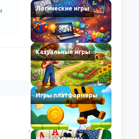
Логические игры
и
Казуальные игры
Игры платформеры
Игры пасьянсы