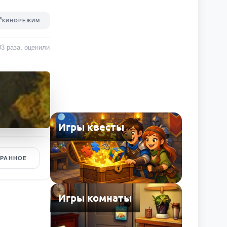
КИНОРЕЖИМ
03
раза
, оценили
Игры квесты
БРАННОЕ
Игры комнаты