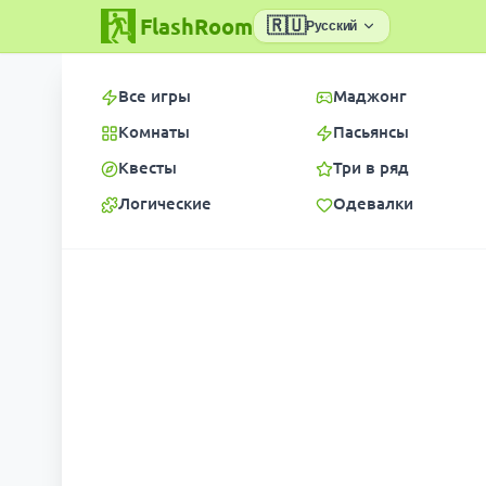
FlashRoom
🇷🇺
Русский
Все игры
Маджонг
Комнаты
Пасьянсы
Квесты
Три в ряд
Логические
Одевалки