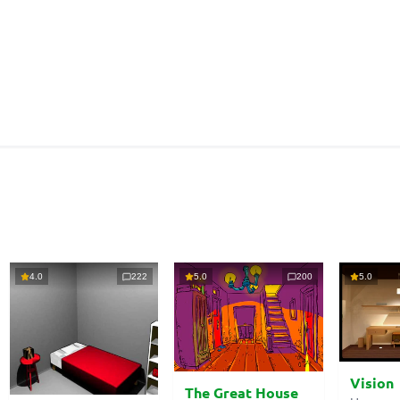
4.0
222
5.0
200
5.0
Vision
The Great House