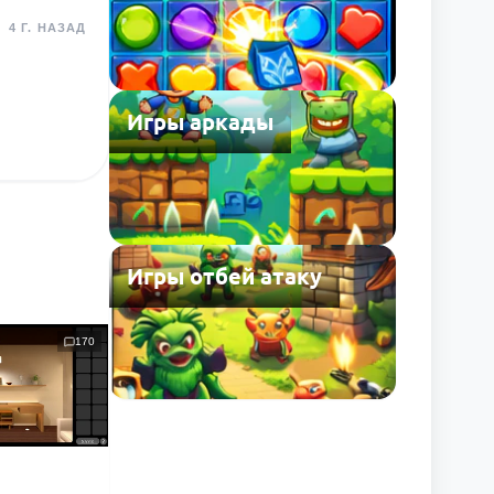
4 Г. НАЗАД
Игры аркады
Игры отбей атаку
170