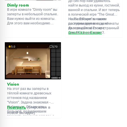
До сих пор нам удавалось
Dimly room
найти выход из кухни, гостиной,
В игре комнате "Dimly room" вы
ванной и спальни. И вот теперь
заперты в небольшой спальне.
в логической игре "The Great
Вам нужно выйти из комнаты.
House Escape" в нашем
На FlashRoom.ru также
Для этого вам необходимо
распоряжении весь дом!
доступны другие игры комнаты
проявить смекалку и решить
Далеко-далеко стоит странный
из серии Great Escape:
многочисленные головомки.
дом. Кто в нем живет?
Great Kitchen Escape
Возможно секретный агент или
The Great Bathroom Escape
супергерой... Вы решаете
Great Livingroom Escape
пойти узнать это. Но кто же
The Great Bedroom Escape
5.0
170
знал, что дом населен
The Great Attic Escape
призраками, которые закрыли
The Great Basement Escape
за вами дверь...
Vision
На этот раз вы заперты в
тёплой комнате древесных
оттенков под названием
"Vision". Задача знакомая -
выбраться. Объем игры
Поиграть
(откроется в
большой, подчеркиваем
новой вкладке)
важность решения загадок, а
не усердного поиска
предметов. Обычная функция