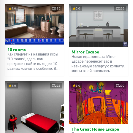
4.0
315
5.0
229
10 rooms
Mirror Escape
Как следует из названия игры
Новая игра комната Mirror
"10 rooms", здесь вам
Escape перенесет вас в
предстоит найти выход из 10
незнакомую запертую комнату,
разных комнат в особняке. В
как вы в ней оказалось
каждой такой
онлайн комнате
неизвестно. С помощью
есть подсказки. Используйте
смекалки попробуйте решить
их, чтобы выйти. Выход из
все, приготовленные авторами
4.0
222
5.0
200
одной комнаты является
для вас, головоломки и найти
входом в другую. И так до
выход на свободу.
десятой. Попробуйте пройти
Внимательно осмотрите
их все!
помещение, возможно вы
сможете найти какие-нибудь
подсказки. Желаем удачи!
The Great House Escape