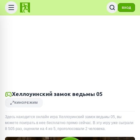
ВХОД
Хеллоуинский замок ведьмы 05
КИНОРЕЖИМ
Здесь находится онлайн игра Хеллоуинский замок ведьмы 05, вы
можете поиграть в нее бесплатно прямо сейчас. В эту игру уже сыграли
8 505
раз
, оценили на 4 из 5, проголосовали
2
человека
.