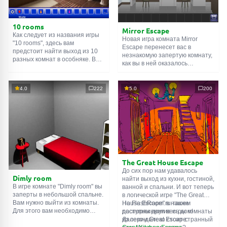
10 rooms
Mirror Escape
Как следует из названия игры
Новая игра комната Mirror
"10 rooms", здесь вам
Escape перенесет вас в
предстоит найти выход из 10
незнакомую запертую комнату,
разных комнат в особняке. В
как вы в ней оказалось
каждой такой
онлайн комнате
неизвестно. С помощью
есть подсказки. Используйте
смекалки попробуйте решить
их, чтобы выйти. Выход из
все, приготовленные авторами
4.0
222
5.0
200
одной комнаты является
для вас, головоломки и найти
входом в другую. И так до
выход на свободу.
десятой. Попробуйте пройти
Внимательно осмотрите
их все!
помещение, возможно вы
сможете найти какие-нибудь
подсказки. Желаем удачи!
The Great House Escape
До сих пор нам удавалось
Dimly room
найти выход из кухни, гостиной,
В игре комнате "Dimly room" вы
ванной и спальни. И вот теперь
заперты в небольшой спальне.
в логической игре "The Great
Вам нужно выйти из комнаты.
House Escape" в нашем
На FlashRoom.ru также
Для этого вам необходимо
распоряжении весь дом!
доступны другие игры комнаты
проявить смекалку и решить
Далеко-далеко стоит странный
из серии Great Escape:
многочисленные головомки.