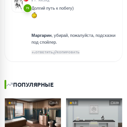
4 Г. НАЗАД
Долгий путь к побегу)
75
Маргарин
, убирай, пожалуйста, подсказки
под спойлер.
ОТВЕТИТЬ
КОПИРОВАТЬ
ПОПУЛЯРНЫЕ
4.0
315
5.0
229