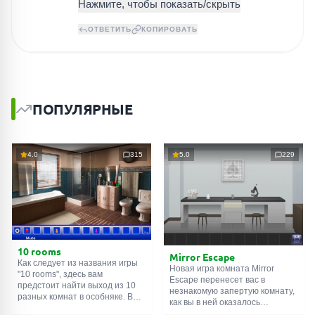
ОТВЕТИТЬ
КОПИРОВАТЬ
ПОПУЛЯРНЫЕ
4.0
315
5.0
229
10 rooms
Mirror Escape
Как следует из названия игры
Новая игра комната Mirror
"10 rooms", здесь вам
Escape перенесет вас в
предстоит найти выход из 10
незнакомую запертую комнату,
разных комнат в особняке. В
как вы в ней оказалось
каждой такой
онлайн комнате
неизвестно. С помощью