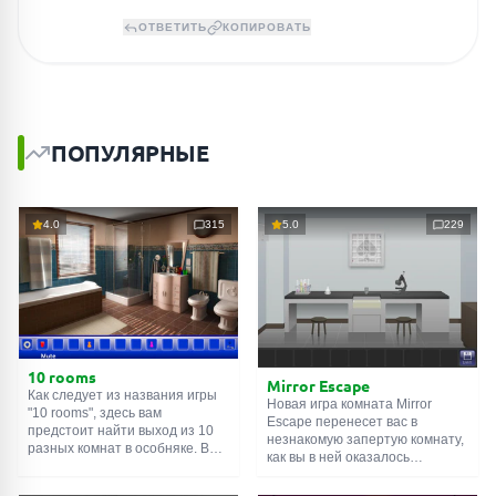
ОТВЕТИТЬ
КОПИРОВАТЬ
ПОПУЛЯРНЫЕ
4.0
315
5.0
229
10 rooms
Mirror Escape
Как следует из названия игры
Новая игра комната Mirror
"10 rooms", здесь вам
Escape перенесет вас в
предстоит найти выход из 10
незнакомую запертую комнату,
разных комнат в особняке. В
как вы в ней оказалось
каждой такой
онлайн комнате
неизвестно. С помощью
есть подсказки. Используйте
смекалки попробуйте решить