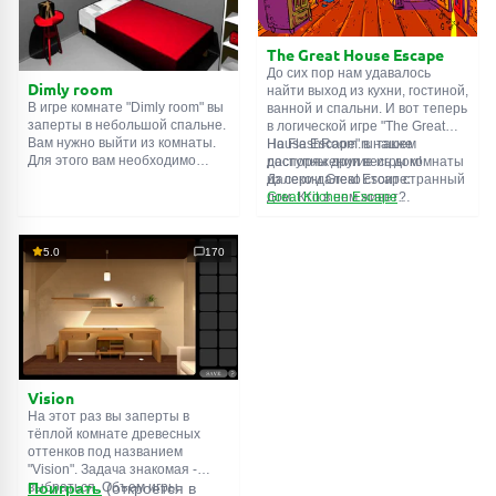
The Great House Escape
До сих пор нам удавалось
Dimly room
найти выход из кухни, гостиной,
В игре комнате "Dimly room" вы
ванной и спальни. И вот теперь
заперты в небольшой спальне.
в логической игре "The Great
Вам нужно выйти из комнаты.
House Escape" в нашем
На FlashRoom.ru также
Для этого вам необходимо
распоряжении весь дом!
доступны другие игры комнаты
проявить смекалку и решить
Далеко-далеко стоит странный
из серии Great Escape:
многочисленные головомки.
дом. Кто в нем живет?
Great Kitchen Escape
Возможно секретный агент или
The Great Bathroom Escape
супергерой... Вы решаете
Great Livingroom Escape
пойти узнать это. Но кто же
The Great Bedroom Escape
5.0
170
знал, что дом населен
The Great Attic Escape
призраками, которые закрыли
The Great Basement Escape
за вами дверь...
Vision
На этот раз вы заперты в
тёплой комнате древесных
оттенков под названием
"Vision". Задача знакомая -
выбраться. Объем игры
Поиграть
(откроется в