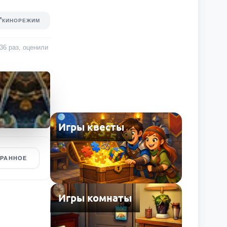
КИНОРЕЖИМ
236
раз
, оценили
Игры квесты
БРАННОЕ
Игры комнаты