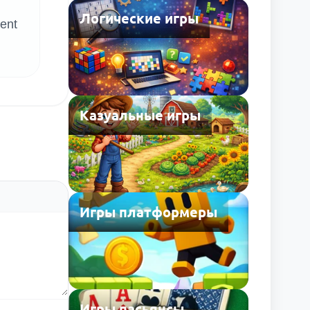
Логические игры
ent
Казуальные игры
Игры платформеры
Игры пасьянсы