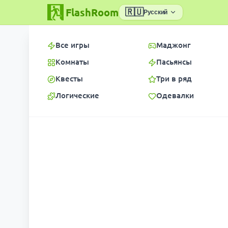
FlashRoom
🇷🇺
Русский
Все игры
Маджонг
Комнаты
Пасьянсы
Квесты
Три в ряд
Логические
Одевалки