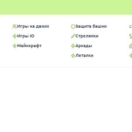
Игры на двоих
Защита башни
Игры IO
Стрелялки
Майнкрафт
Аркады
Леталки