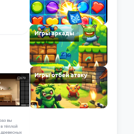
Игры аркады
Игры отбей атаку
170
раз вы
 в тёплой
 древесных