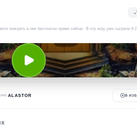
ете поиграть в нее бесплатно прямо сейчас. В эту игру уже сыграли
9 
ALASTOR
ЕНО:
В ИЗ
ЫХ