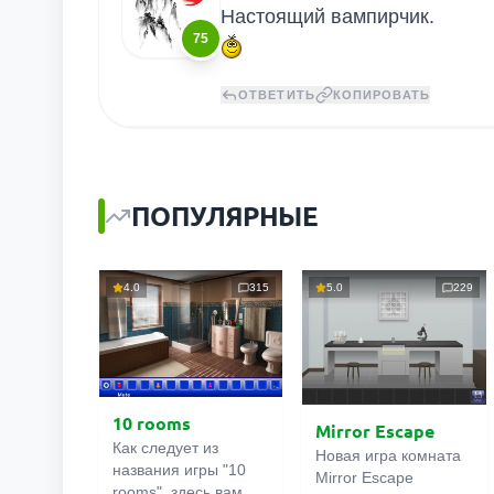
Настоящий вампирчик.
75
ОТВЕТИТЬ
КОПИРОВАТЬ
ПОПУЛЯРНЫЕ
4.0
315
5.0
229
10 rooms
Mirror Escape
Как следует из
Новая игра комната
названия игры "10
Mirror Escape
rooms", здесь вам