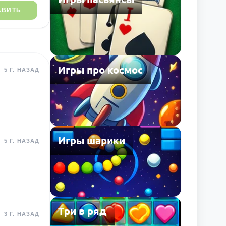
АВИТЬ
Игры про космос
5 Г. НАЗАД
Игры шарики
5 Г. НАЗАД
Три в ряд
3 Г. НАЗАД