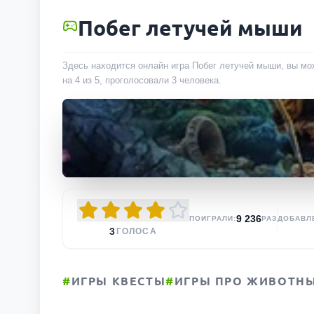
Побег летучей мыши
Здесь находится онлайн игра Побег летучей мыши, вы мож
на 4 из 5, проголосовали
3
человека
.
9 236
ПОИГРАЛИ:
РАЗ
ДОБАВЛ
3
ГОЛОСА
#
ИГРЫ КВЕСТЫ
#
ИГРЫ ПРО ЖИВОТН