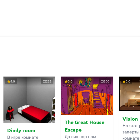
4.0
222
5.0
200
5.0
Vision
The Great House
На этот 
Escape
Dimly room
заперты
До сих пор нам
В игре комнате
комнате