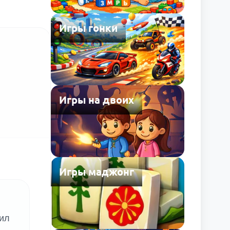
Игры гонки
Игры на двоих
Игры маджонг
тил