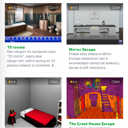
4.0
315
5.0
229
10 rooms
Mirror Escape
Как следует из названия игры
Новая игра комната Mirror
"10 rooms", здесь вам
Escape перенесет вас в
предстоит найти выход из 10
незнакомую запертую комнату,
разных комнат в особняке. В
как вы в ней оказалось
каждой такой
онлайн комнате
неизвестно. С помощью
есть подсказки. Используйте
смекалки попробуйте решить
их, чтобы выйти. Выход из
все, приготовленные авторами
4.0
222
5.0
200
одной комнаты является
для вас, головоломки и найти
входом в другую. И так до
выход на свободу.
десятой. Попробуйте пройти
Внимательно осмотрите
их все!
помещение, возможно вы
сможете найти какие-нибудь
подсказки. Желаем удачи!
The Great House Escape