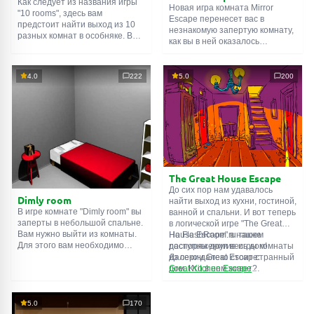
Как следует из названия игры
Новая игра комната Mirror
"10 rooms", здесь вам
Escape перенесет вас в
предстоит найти выход из 10
незнакомую запертую комнату,
разных комнат в особняке. В
как вы в ней оказалось
каждой такой
онлайн комнате
неизвестно. С помощью
есть подсказки. Используйте
смекалки попробуйте решить
их, чтобы выйти. Выход из
все, приготовленные авторами
4.0
222
5.0
200
одной комнаты является
для вас, головоломки и найти
входом в другую. И так до
выход на свободу.
десятой. Попробуйте пройти
Внимательно осмотрите
их все!
помещение, возможно вы
сможете найти какие-нибудь
подсказки. Желаем удачи!
The Great House Escape
До сих пор нам удавалось
Dimly room
найти выход из кухни, гостиной,
В игре комнате "Dimly room" вы
ванной и спальни. И вот теперь
заперты в небольшой спальне.
в логической игре "The Great
Вам нужно выйти из комнаты.
House Escape" в нашем
На FlashRoom.ru также
Для этого вам необходимо
распоряжении весь дом!
доступны другие игры комнаты
проявить смекалку и решить
Далеко-далеко стоит странный
из серии Great Escape:
многочисленные головомки.
дом. Кто в нем живет?
Great Kitchen Escape
Возможно секретный агент или
The Great Bathroom Escape
супергерой... Вы решаете
Great Livingroom Escape
пойти узнать это. Но кто же
The Great Bedroom Escape
5.0
170
знал, что дом населен
The Great Attic Escape