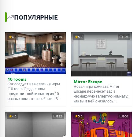
ПОПУЛЯРНЫЕ
4.0
315
5.0
229
10 rooms
Mirror Escape
Как следует из названия игры
Новая игра комната Mirror
"10 rooms", здесь вам
Escape перенесет вас в
предстоит найти выход из 10
незнакомую запертую комнату,
разных комнат в особняке. В
как вы в ней оказалось
каждой такой
онлайн комнате
неизвестно. С помощью
есть подсказки. Используйте
смекалки попробуйте решить
их, чтобы выйти. Выход из
все, приготовленные авторами
4.0
222
5.0
200
одной комнаты является
для вас, головоломки и найти
входом в другую. И так до
выход на свободу.
десятой. Попробуйте пройти
Внимательно осмотрите
их все!
помещение, возможно вы