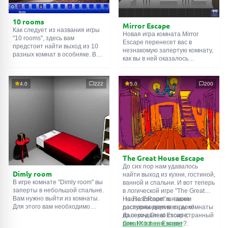
10 rooms
Mirror Escape
Как следует из названия игры
Новая игра комната Mirror
"10 rooms", здесь вам
Escape перенесет вас в
предстоит найти выход из 10
незнакомую запертую комнату,
разных комнат в особняке. В
как вы в ней оказалось
каждой такой
онлайн комнате
неизвестно. С помощью
есть подсказки. Используйте
смекалки попробуйте решить
их, чтобы выйти. Выход из
все, приготовленные авторами
4.0
222
5.0
200
одной комнаты является
для вас, головоломки и найти
входом в другую. И так до
выход на свободу.
десятой. Попробуйте пройти
Внимательно осмотрите
их все!
помещение, возможно вы
сможете найти какие-нибудь
подсказки. Желаем удачи!
The Great House Escape
До сих пор нам удавалось
Dimly room
найти выход из кухни, гостиной,
В игре комнате "Dimly room" вы
ванной и спальни. И вот теперь
заперты в небольшой спальне.
в логической игре "The Great
Вам нужно выйти из комнаты.
House Escape" в нашем
На FlashRoom.ru также
Для этого вам необходимо
распоряжении весь дом!
доступны другие игры комнаты
проявить смекалку и решить
Далеко-далеко стоит странный
из серии Great Escape:
многочисленные головомки.
дом. Кто в нем живет?
Great Kitchen Escape