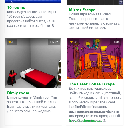
10 rooms
Mirror Escape
Как следует из названия игры
Новая игра комната Mirror
"10 rooms", здесь вам
Escape перенесет вас в
предстоит найти выход из 10
незнакомую запертую комнату,
разных комнат в особняке. В
как вы в ней оказалось
каждой такой
онлайн комнате
неизвестно. С помощью
есть подсказки. Используйте
смекалки попробуйте решить
их, чтобы выйти. Выход из
все, приготовленные авторами
4.0
222
5.0
200
одной комнаты является
для вас, головоломки и найти
входом в другую. И так до
выход на свободу.
десятой. Попробуйте пройти
Внимательно осмотрите
их все!
помещение, возможно вы
сможете найти какие-нибудь
подсказки. Желаем удачи!
The Great House Escape
До сих пор нам удавалось
Dimly room
найти выход из кухни, гостиной,
В игре комнате "Dimly room" вы
ванной и спальни. И вот теперь
заперты в небольшой спальне.
в логической игре "The Great
Вам нужно выйти из комнаты.
House Escape" в нашем
На FlashRoom.ru также
Для этого вам необходимо
распоряжении весь дом!
доступны другие игры комнаты
проявить смекалку и решить
Далеко-далеко стоит странный
из серии Great Escape:
многочисленные головомки.
дом. Кто в нем живет?
Great Kitchen Escape
Возможно секретный агент или
The Great Bathroom Escape