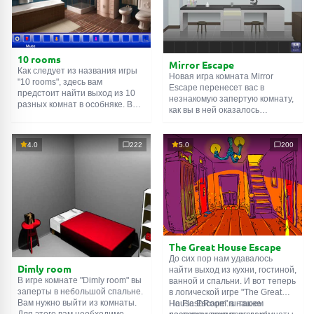
10 rooms
Mirror Escape
Как следует из названия игры
Новая игра комната Mirror
"10 rooms", здесь вам
Escape перенесет вас в
предстоит найти выход из 10
незнакомую запертую комнату,
разных комнат в особняке. В
как вы в ней оказалось
каждой такой
онлайн комнате
неизвестно. С помощью
есть подсказки. Используйте
смекалки попробуйте решить
их, чтобы выйти. Выход из
все, приготовленные авторами
4.0
222
5.0
200
одной комнаты является
для вас, головоломки и найти
входом в другую. И так до
выход на свободу.
десятой. Попробуйте пройти
Внимательно осмотрите
их все!
помещение, возможно вы
сможете найти какие-нибудь
подсказки. Желаем удачи!
The Great House Escape
До сих пор нам удавалось
Dimly room
найти выход из кухни, гостиной,
В игре комнате "Dimly room" вы
ванной и спальни. И вот теперь
заперты в небольшой спальне.
в логической игре "The Great
Вам нужно выйти из комнаты.
House Escape" в нашем
На FlashRoom.ru также
Для этого вам необходимо