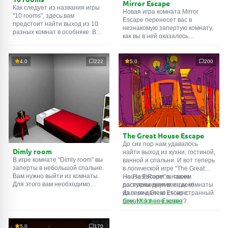
Mirror Escape
Как следует из названия игры
Новая игра комната Mirror
"10 rooms", здесь вам
Escape перенесет вас в
предстоит найти выход из 10
незнакомую запертую комнату,
разных комнат в особняке. В
как вы в ней оказалось
каждой такой
онлайн комнате
неизвестно. С помощью
есть подсказки. Используйте
смекалки попробуйте решить
их, чтобы выйти. Выход из
все, приготовленные авторами
4.0
222
5.0
200
одной комнаты является
для вас, головоломки и найти
входом в другую. И так до
выход на свободу.
десятой. Попробуйте пройти
Внимательно осмотрите
их все!
помещение, возможно вы
сможете найти какие-нибудь
подсказки. Желаем удачи!
The Great House Escape
До сих пор нам удавалось
Dimly room
найти выход из кухни, гостиной,
В игре комнате "Dimly room" вы
ванной и спальни. И вот теперь
заперты в небольшой спальне.
в логической игре "The Great
Вам нужно выйти из комнаты.
House Escape" в нашем
На FlashRoom.ru также
Для этого вам необходимо
распоряжении весь дом!
доступны другие игры комнаты
проявить смекалку и решить
Далеко-далеко стоит странный
из серии Great Escape:
многочисленные головомки.
дом. Кто в нем живет?
Great Kitchen Escape
Возможно секретный агент или
The Great Bathroom Escape
супергерой... Вы решаете
Great Livingroom Escape
пойти узнать это. Но кто же
The Great Bedroom Escape
5.0
170