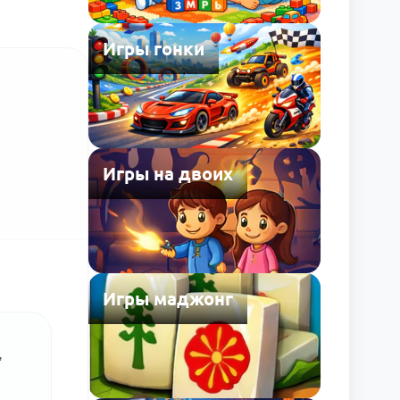
Игры гонки
Игры на двоих
Игры маджонг
,