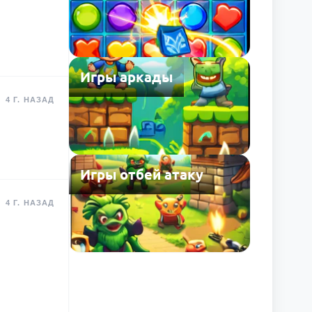
Игры аркады
4 Г. НАЗАД
Игры отбей атаку
4 Г. НАЗАД