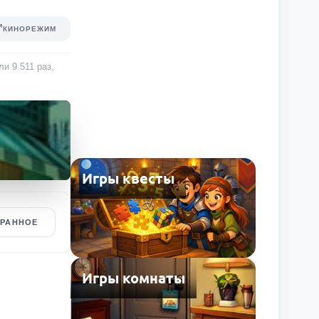
КИНОРЕЖИМ
али
9 511
раз
,
Игры квесты
БРАННОЕ
Игры комнаты