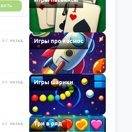
АВИТЬ
Игры про космос
5 Г. НАЗАД
Игры шарики
5 Г. НАЗАД
Три в ряд
5 Г. НАЗАД