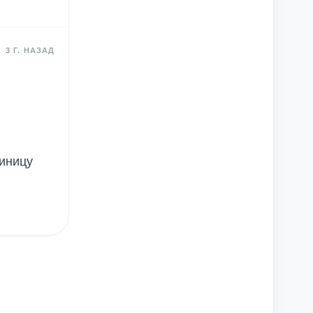
3 Г. НАЗАД
диницу