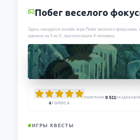
Побег веселого фоку
Здесь находится онлайн игра Побег веселого фокусника, 
оценили на 5 из 5, проголосовали
4
человека
.
9 511
ПОИГРАЛИ:
РАЗ
ДОБАВЛ
4
ГОЛОСА
#
ИГРЫ КВЕСТЫ