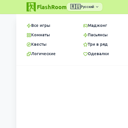
FlashRoom
🇷🇺
Русский
Все игры
Маджонг
Комнаты
Пасьянсы
Квесты
Три в ряд
Логические
Одевалки