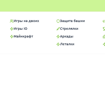
Игры на двоих
Защита башни
Игры IO
Стрелялки
Майнкрафт
Аркады
Леталки