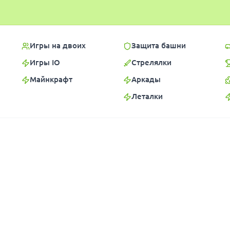
Игры на двоих
Защита башни
Игры IO
Стрелялки
Майнкрафт
Аркады
Леталки