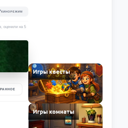
КИНОРЕЖИМ
з
, оценили на 5
Игры квесты
БРАННОЕ
Игры комнаты