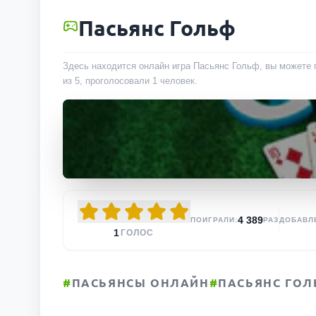
Пасьянс Гольф
Здесь находится онлайн игра Пасьянс Гольф, вы можете п
из 5, проголосовали
1
человек
.
4 389
ПОИГРАЛИ:
РАЗ
ДОБАВЛ
1
ГОЛОС
#
ПАСЬЯНСЫ ОНЛАЙН
#
ПАСЬЯНС ГОЛ