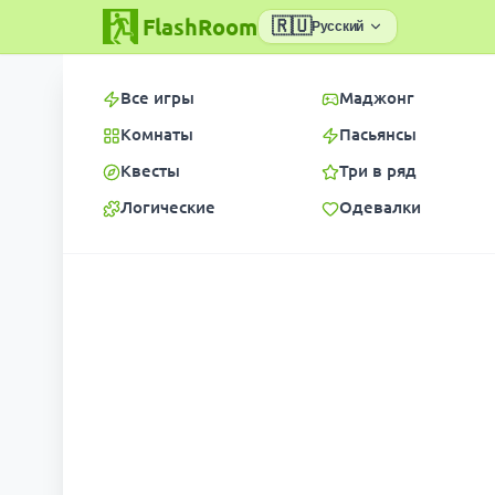
FlashRoom
🇷🇺
Русский
Все игры
Маджонг
Комнаты
Пасьянсы
Квесты
Три в ряд
Логические
Одевалки