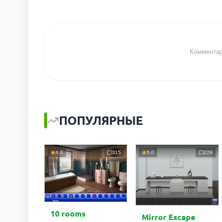
Комментари
ПОПУЛЯРНЫЕ
4.0
315
5.0
229
10 rooms
Mirror Escape