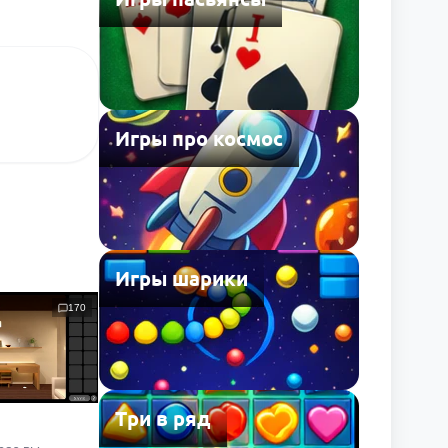
Игры про космос
Игры шарики
170
Три в ряд