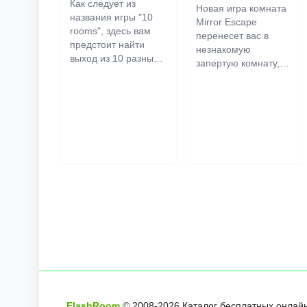
Как следует из
Новая игра комната
названия игры "10
Mirror Escape
rooms", здесь вам
перенесет вас в
предстоит найти
незнакомую
выход из 10 разных
запертую комнату,
комнат в особняке. В
как вы в ней
каждой такой
онлайн
оказалось
комнате
есть
неизвестно. С
подсказки.
помощью смекалки
Используйте их,
попробуйте решить
чтобы выйти. Выход
все, приготовленные
из одной комнаты
авторами для вас,
является входом в
головоломки и найти
другую. И так до
выход на свободу.
десятой. Попробуйте
Внимательно
пройти их все!
осмотрите
помещение,
возможно вы
сможете найти
какие-нибудь
подсказки. Желаем
удачи!
FlashRoom
© 2008-
2026
Каталог бесплатных онлайн