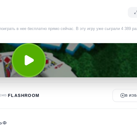
оиграть в нее бесплатно прямо сейчас. В эту игру уже сыграли
4 389
ра
FLASHROOM
ЕНО:
В ИЗ
ЬФ