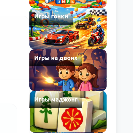
Игры гонки
Игры на двоих
Игры маджонг