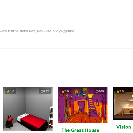
ев к игре пока нет, начните обсуждение.
4.0
222
5.0
200
5.0
Vision
The Great House