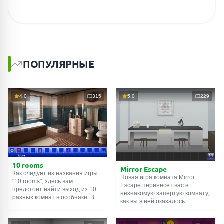
ПОПУЛЯРНЫЕ
4.0
315
5.0
229
10 rooms
Mirror Escape
Как следует из названия игры
Новая игра комната Mirror
"10 rooms", здесь вам
Escape перенесет вас в
предстоит найти выход из 10
незнакомую запертую комнату,
разных комнат в особняке. В
как вы в ней оказалось
каждой такой
онлайн комнате
неизвестно. С помощью
есть подсказки. Используйте
смекалки попробуйте решить
их, чтобы выйти. Выход из