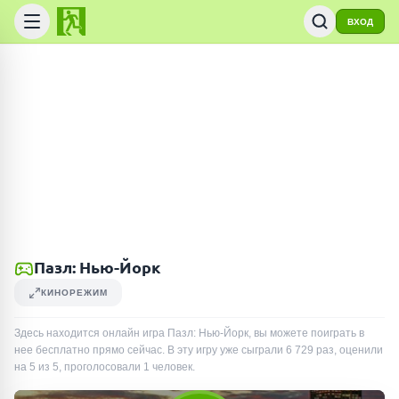
ВХОД
Пазл: Нью-Йорк
КИНОРЕЖИМ
Здесь находится онлайн игра Пазл: Нью-Йорк, вы можете поиграть в
нее бесплатно прямо сейчас. В эту игру уже сыграли
6 729
раз
, оценили
на 5 из 5, проголосовали
1
человек
.