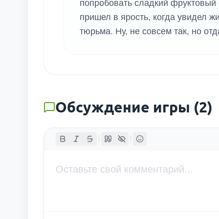
попробовать сладкий фруктовый с
пришел в ярость, когда увидел жи
тюрьма. Ну, не совсем так, но от
Обсуждение игры
(
2
)