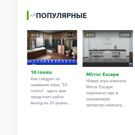
ПОПУЛЯРНЫЕ
4.0
315
5.0
229
10 rooms
Mirror Escape
Как следует из
Новая игра комната
названия игры "10
Mirror Escape
rooms", здесь вам
перенесет вас в
предстоит найти
незнакомую
выход из 10 разных
запертую комнату,
комнат в особняке. В
как вы в ней
каждой такой
онлайн
оказалось
комнате
есть
неизвестно. С
подсказки.
помощью смекалки
Используйте их,
попробуйте решить