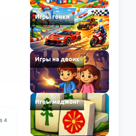
Игры гонки
Игры на двоих
Игры маджонг
s 4