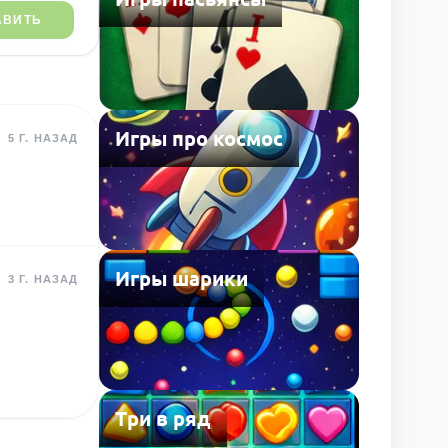
АВИТЬ
Игры про космос
5 Г. НАЗАД
Игры шарики
3 Г. НАЗАД
Три в ряд