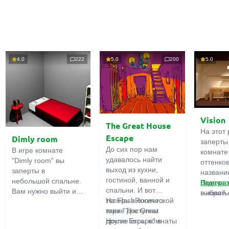
4.0
222
5.0
200
5.0
Vision
The Great House
На этот 
Escape
Dimly room
заперты
До сих пор нам
В игре комнате
комнате
удавалось найти
"Dimly room" вы
оттенко
выход из кухни,
заперты в
название
гостиной, ванной и
небольшой спальне.
Задача 
Поигра
спальни. И вот
Вам нужно выйти из
выбрать
в новой 
теперь в логической
На FlashRoom.ru
комнаты. Для этого
игры бо
игре "The Great
также доступны
вам необходимо
подчерк
House Escape" в
другие игры комнаты
проявить смекалку и
важност