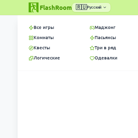
FlashRoom
🇷🇺
Русский
Все игры
Маджонг
Комнаты
Пасьянсы
Квесты
Три в ряд
Логические
Одевалки