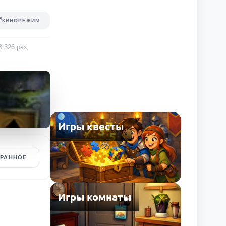
КИНОРЕЖИМ
8 326
раз
,
Игры квесты
БРАННОЕ
Игры комнаты