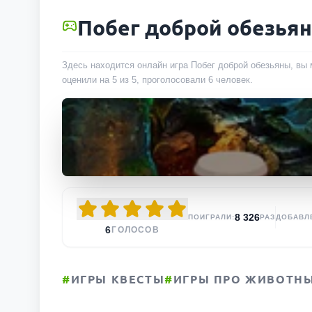
Побег доброй обезья
Здесь находится онлайн игра Побег доброй обезьяны, вы 
оценили на 5 из 5, проголосовали
6
человек
.
8 326
ПОИГРАЛИ:
РАЗ
ДОБАВЛ
6
ГОЛОСОВ
#
ИГРЫ КВЕСТЫ
#
ИГРЫ ПРО ЖИВОТН