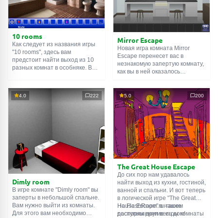
10 rooms
Mirror Escape
Как следует из названия игры
Новая игра комната Mirror
"10 rooms", здесь вам
Escape перенесет вас в
предстоит найти выход из 10
незнакомую запертую комнату,
разных комнат в особняке. В
как вы в ней оказалось
каждой такой
онлайн комнате
неизвестно. С помощью
есть подсказки. Используйте
смекалки попробуйте решить
их, чтобы выйти. Выход из
все, приготовленные авторами
4.0
222
5.0
200
одной комнаты является
для вас, головоломки и найти
входом в другую. И так до
выход на свободу.
десятой. Попробуйте пройти
Внимательно осмотрите
их все!
помещение, возможно вы
сможете найти какие-нибудь
подсказки. Желаем удачи!
The Great House Escape
До сих пор нам удавалось
Dimly room
найти выход из кухни, гостиной,
В игре комнате "Dimly room" вы
ванной и спальни. И вот теперь
заперты в небольшой спальне.
в логической игре "The Great
Вам нужно выйти из комнаты.
House Escape" в нашем
На FlashRoom.ru также
Для этого вам необходимо
распоряжении весь дом!
доступны другие игры комнаты