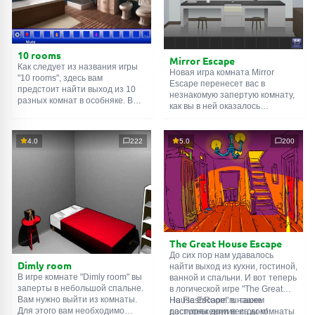
10 rooms
Mirror Escape
Как следует из названия игры
Новая игра комната Mirror
"10 rooms", здесь вам
Escape перенесет вас в
предстоит найти выход из 10
незнакомую запертую комнату,
разных комнат в особняке. В
как вы в ней оказалось
каждой такой
онлайн комнате
неизвестно. С помощью
есть подсказки. Используйте
смекалки попробуйте решить
их, чтобы выйти. Выход из
все, приготовленные авторами
4.0
222
5.0
200
одной комнаты является
для вас, головоломки и найти
входом в другую. И так до
выход на свободу.
десятой. Попробуйте пройти
Внимательно осмотрите
их все!
помещение, возможно вы
сможете найти какие-нибудь
подсказки. Желаем удачи!
The Great House Escape
До сих пор нам удавалось
Dimly room
найти выход из кухни, гостиной,
В игре комнате "Dimly room" вы
ванной и спальни. И вот теперь
заперты в небольшой спальне.
в логической игре "The Great
Вам нужно выйти из комнаты.
House Escape" в нашем
На FlashRoom.ru также
Для этого вам необходимо
распоряжении весь дом!
доступны другие игры комнаты