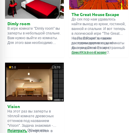
The Great House Escape
До сих пор нам удавалось
Dimly room
найти выход из кухни, гостиной,
В игре комнате "Dimly room" вы
ванной и спальни. И вот теперь
заперты в небольшой спальне.
в логической игре "The Great
Вам нужно выйти из комнаты.
House Escape" в нашем
На FlashRoom.ru также
Для этого вам необходимо
распоряжении весь дом!
доступны другие игры комнаты
проявить смекалку и решить
Далеко-далеко стоит странный
из серии Great Escape:
многочисленные головомки.
дом. Кто в нем живет?
Great Kitchen Escape
Возможно секретный агент или
The Great Bathroom Escape
супергерой... Вы решаете
Great Livingroom Escape
пойти узнать это. Но кто же
The Great Bedroom Escape
5.0
170
знал, что дом населен
The Great Attic Escape
призраками, которые закрыли
The Great Basement Escape
за вами дверь...
Vision
На этот раз вы заперты в
тёплой комнате древесных
оттенков под названием
"Vision". Задача знакомая -
выбраться. Объем игры
Поиграть
(откроется в